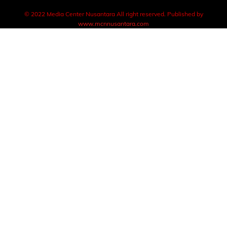
© 2022 Media Center Nusantara All right reserved. Published by
www.mcnnusantara.com