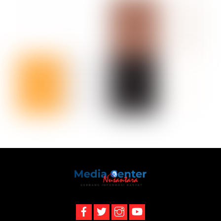
Back
To
Top