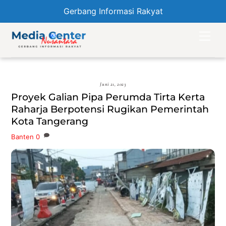
Gerbang Informasi Rakyat
Skip
Men
to
content
Juni 21, 2023
Proyek Galian Pipa Perumda Tirta Kerta
Raharja Berpotensi Rugikan Pemerintah
Kota Tangerang
Banten
0