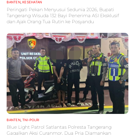
BANTEN
,
KESEHATAN
Peringati Pekan Menyusui Sedunia 2026, Bupati
Tangerang Wisuda 132 Bayi Penerima ASI Eksklusif
dan Ajak Orang Tua Rutin ke Posyandu
BANTEN
,
TNI-POLRI
Blue Light Patrol Satlantas Polresta Tangerang
Gagalkan Aksi Curanmor, Dua Pria Diamankan