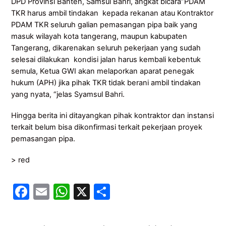
DPD Provinsi Banten, Samsul Bahri, angkat bicara”PDAM
TKR harus ambil tindakan kepada rekanan atau Kontraktor
PDAM TKR seluruh galian pemasangan pipa baik yang
masuk wilayah kota tangerang, maupun kabupaten
Tangerang, dikarenakan seluruh pekerjaan yang sudah
selesai dilakukan kondisi jalan harus kembali kebentuk
semula, Ketua GWI akan melaporkan aparat penegak
hukum (APH) jika pihak TKR tidak berani ambil tindakan
yang nyata, “jelas Syamsul Bahri.
Hingga berita ini ditayangkan pihak kontraktor dan instansi
terkait belum bisa dikonfirmasi terkait pekerjaan proyek
pemasangan pipa.
> red
F
E
W
X
S
a
m
h
h
c
ai
at
ar