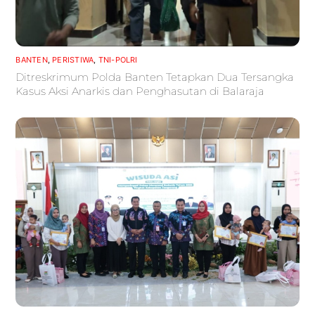
BANTEN
,
PERISTIWA
,
TNI-POLRI
Ditreskrimum Polda Banten Tetapkan Dua Tersangka
Kasus Aksi Anarkis dan Penghasutan di Balaraja