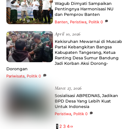
Wagub Dimyati Sampaikan
Pentingnya Harmonisasi NU
dan Pemprov Banten
Banten
,
Peristiwa
,
Politik
0
April 10, 2026
Kekisruhan Mewarnai di Muscab
Partai Kebangkitan Bangsa
Kabupaten Tangerang, Ketua
Ranting Desa Sumur Bandung
Jadi Korban Aksi Dorong-
Dorongan
Pariwisata
,
Politik
0
Maret 27, 2026
Sosialisasi ABPEDNAS, Jadikan
BPD Desa Yang Lebih Kuat
Untuk Indonesia
Peristiwa
,
Politik
0
1
2
3
4
›
»