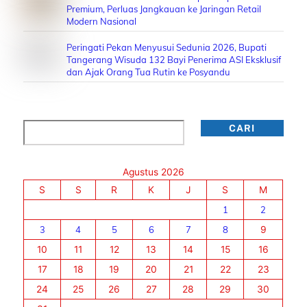
Premium, Perluas Jangkauan ke Jaringan Retail
Modern Nasional
Peringati Pekan Menyusui Sedunia 2026, Bupati
Tangerang Wisuda 132 Bayi Penerima ASI Eksklusif
dan Ajak Orang Tua Rutin ke Posyandu
Cari
CARI
Agustus 2026
S
S
R
K
J
S
M
1
2
3
4
5
6
7
8
9
10
11
12
13
14
15
16
17
18
19
20
21
22
23
24
25
26
27
28
29
30