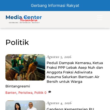
Gerbang Informasi Rakyat
Skip
Men
to
content
Politik
Agustus 5, 2026
Peduli Dampak Kemarau, Ketua
Fraksi PPP Lebak Asep Nuh dan
Anggota Fraksi Adiwinata
Kusuma Salurkan Bantuan Air
Bersih untuk Warga
Bintangresmi
Banten
,
Peristiwa
,
Politik
0
Agustus 4, 2026
Gandeng Kementerian PU,