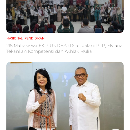
NASIONAL
,
PENDIDIKAN
215 Mahasiswa FKIP UNDHARI Siap Jalani PLP, Elviana
Tekankan Kompetensi dan Akhlak Mulia