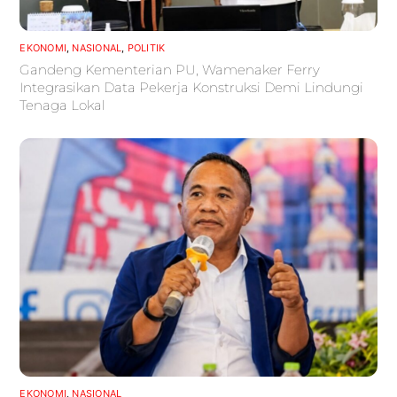
EKONOMI
,
NASIONAL
,
POLITIK
Gandeng Kementerian PU, Wamenaker Ferry
Integrasikan Data Pekerja Konstruksi Demi Lindungi
Tenaga Lokal
EKONOMI
,
NASIONAL