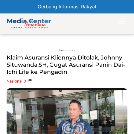
Gerbang Informasi Rakyat
Skip
Men
to
content
Juni 21, 2023
Klaim Asuransi Kliennya Ditolak, Johnny
Situwanda.SH, Gugat Asuransi Panin Dai-
Ichi Life ke Pengadin
Nasional
0