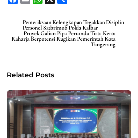
a
m
h
h
c
ai
at
ar
Pemeriksaan Kelengkapan Tegakkan Disiplin
e
l
s
e
Personel Satbrimob Polda Kalbar
Proyek Galian Pipa Perumda Tirta Kerta
b
A
Raharja Berpotensi Rugikan Pemerintah Kota
Tangerang
o
p
o
p
k
Related Posts