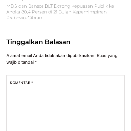
MBG dan Bansos BLT Dorong Kepuasan Publik ke
Angka 80,4 Persen di 21 Bulan Kepemimpinan
Prabowo-Gibran
Tinggalkan Balasan
Alamat email Anda tidak akan dipublikasikan.
Ruas yang
wajib ditandai
*
KOMENTAR
*