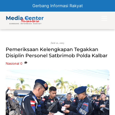
Gerbang Informasi Rakyat
Skip
Men
to
content
Juni 21, 2023
Pemeriksaan Kelengkapan Tegakkan
Disiplin Personel Satbrimob Polda Kalbar
Nasional
0