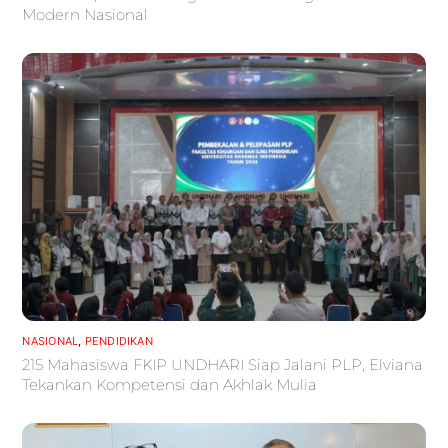
Modern Nasional
NASIONAL
,
PENDIDIKAN
215 Mahasiswa FKIP UNDHARI Siap Jalani PLP, Elviana
Tekankan Kompetensi dan Akhlak Mulia