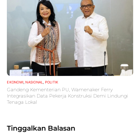
EKONOMI
,
NASIONAL
,
POLITIK
Gandeng Kementerian PU, Wamenaker Ferry
Integrasikan Data Pekerja Konstruksi Demi Lindungi
Tenaga Lokal
Tinggalkan Balasan