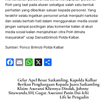
Polri yang taat pada aturan sekaligus salah satu bentuk
perhatian yang diberikan satuan kepada personel. Yang
terakhir selalu ingatkan personel untuk menjauhi narkoba
dan selalu berhati-hati dalam menggunakan media sosial
jangan sampai postingan atau komentar kalian di akun
media sosial kalian menjatuhkan citra Polri dimata
masyarakat” ucap Dansatbrimob Polda Kalbar.
Sumber: Ponco Brimob Polda Kalbar
F
E
W
X
S
a
m
h
h
c
ai
at
ar
Gelar Apel Besar Satkamling, Kapolda Kalbar
e
l
s
e
Berikan Penghargaan Kepada Juara Satkamling
Klaim Asuransi Kliennya Ditolak, Johnny
b
A
Situwanda.SH, Gugat Asuransi Panin Dai-Ichi
Life ke Pengadin
o
p