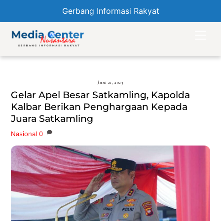
Gerbang Informasi Rakyat
Skip
Men
to
content
Juni 21, 2023
Gelar Apel Besar Satkamling, Kapolda
Kalbar Berikan Penghargaan Kepada
Juara Satkamling
Nasional
0