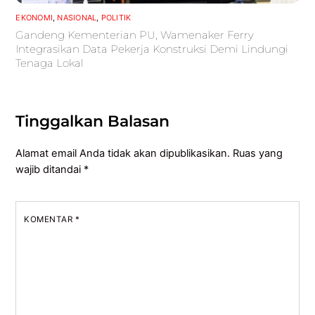
EKONOMI
,
NASIONAL
,
POLITIK
Gandeng Kementerian PU, Wamenaker Ferry
Integrasikan Data Pekerja Konstruksi Demi Lindungi
Tenaga Lokal
Tinggalkan Balasan
Alamat email Anda tidak akan dipublikasikan.
Ruas yang
wajib ditandai
*
KOMENTAR
*