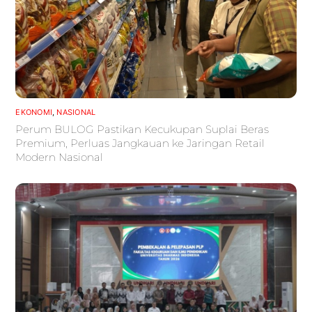
EKONOMI
,
NASIONAL
Perum BULOG Pastikan Kecukupan Suplai Beras
Premium, Perluas Jangkauan ke Jaringan Retail
Modern Nasional