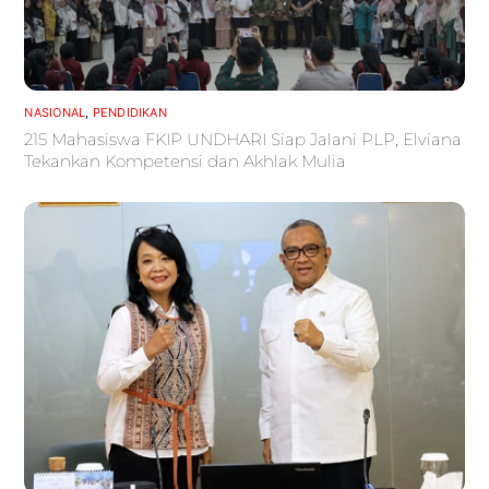
NASIONAL
,
PENDIDIKAN
215 Mahasiswa FKIP UNDHARI Siap Jalani PLP, Elviana
Tekankan Kompetensi dan Akhlak Mulia