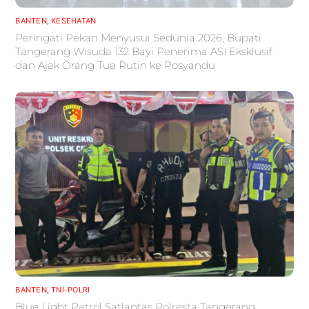
BANTEN
,
KESEHATAN
Peringati Pekan Menyusui Sedunia 2026, Bupati
Tangerang Wisuda 132 Bayi Penerima ASI Eksklusif
dan Ajak Orang Tua Rutin ke Posyandu
BANTEN
,
TNI-POLRI
Blue Light Patrol Satlantas Polresta Tangerang