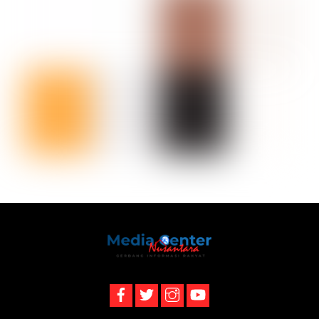
Back
To
Top