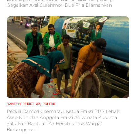
Gagalkan Aksi Curanmor, Dua Pria Diamankan
BANTEN
,
PERISTIWA
,
POLITIK
Peduli Dampak Kemarau, Ketua Fraksi PPP Lebak
Asep Nuh dan Anggota Fraksi Adiwinata Kusuma
Salurkan Bantuan Air Bersih untuk Warga
Bintangresmi