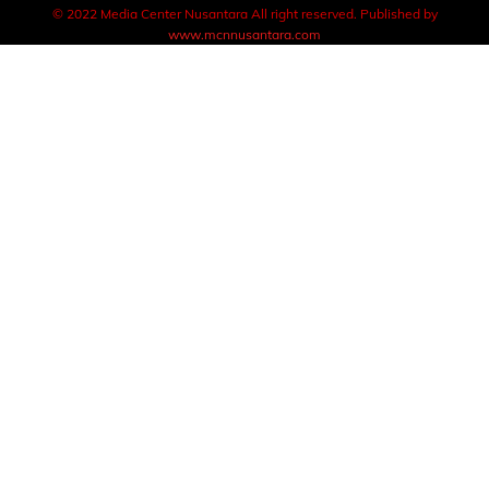
© 2022 Media Center Nusantara All right reserved. Published by
www.mcnnusantara.com