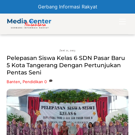
Gerbang Informasi Rakyat
Skip
Men
to
content
Juni 21, 2023
Pelepasan Siswa Kelas 6 SDN Pasar Baru
5 Kota Tangerang Dengan Pertunjukan
Pentas Seni
Banten
,
Pendidikan
0