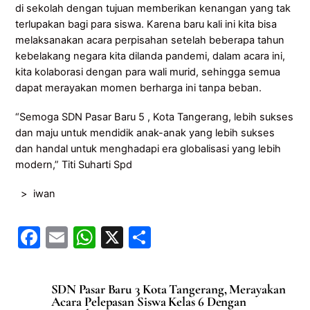
di sekolah dengan tujuan memberikan kenangan yang tak
terlupakan bagi para siswa. Karena baru kali ini kita bisa
melaksanakan acara perpisahan setelah beberapa tahun
kebelakang negara kita dilanda pandemi, dalam acara ini,
kita kolaborasi dengan para wali murid, sehingga semua
dapat merayakan momen berharga ini tanpa beban.
“Semoga SDN Pasar Baru 5 , Kota Tangerang, lebih sukses
dan maju untuk mendidik anak-anak yang lebih sukses
dan handal untuk menghadapi era globalisasi yang lebih
modern,” Titi Suharti Spd
> iwan
F
E
W
X
S
a
m
h
h
c
ai
at
ar
SDN Pasar Baru 3 Kota Tangerang, Merayakan
e
l
s
e
Acara Pelepasan Siswa Kelas 6 Dengan