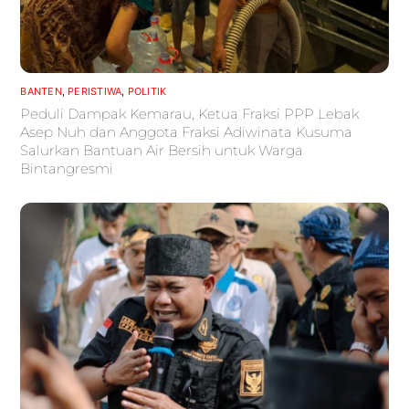
BANTEN
,
PERISTIWA
,
POLITIK
Peduli Dampak Kemarau, Ketua Fraksi PPP Lebak
Asep Nuh dan Anggota Fraksi Adiwinata Kusuma
Salurkan Bantuan Air Bersih untuk Warga
Bintangresmi