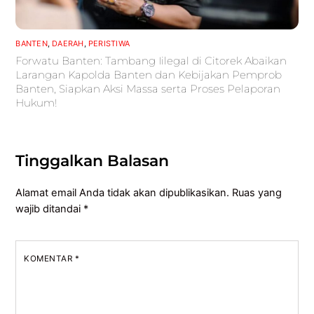
BANTEN
,
DAERAH
,
PERISTIWA
Forwatu Banten: Tambang Iilegal di Citorek Abaikan
Larangan Kapolda Banten dan Kebijakan Pemprob
Banten, Siapkan Aksi Massa serta Proses Pelaporan
Hukum!
Tinggalkan Balasan
Alamat email Anda tidak akan dipublikasikan.
Ruas yang
wajib ditandai
*
KOMENTAR
*