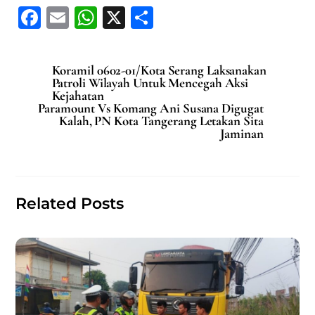
F
E
W
X
S
a
m
h
h
c
ai
at
ar
Koramil 0602-01/Kota Serang Laksanakan
e
l
s
e
Patroli Wilayah Untuk Mencegah Aksi
Kejahatan
b
A
Paramount Vs Komang Ani Susana Digugat
Kalah, PN Kota Tangerang Letakan Sita
o
p
Jaminan
o
p
k
Related Posts