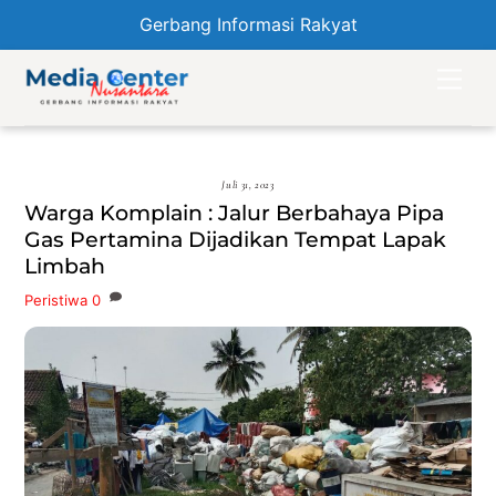
Gerbang Informasi Rakyat
Skip
Men
to
content
Juli 31, 2023
Warga Komplain : Jalur Berbahaya Pipa
Gas Pertamina Dijadikan Tempat Lapak
Limbah
Peristiwa
0