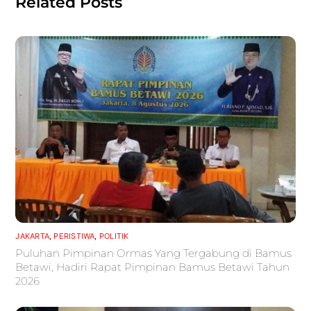
Related Posts
JAKARTA
,
PERISTIWA
,
POLITIK
Puluhan Pimpinan Ormas Yang Tergabung di Bamus
Betawi, Hadiri Rapat Pimpinan Bamus Betawi Tahun
2026