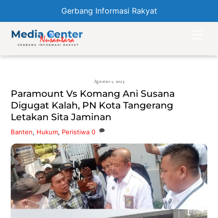
Gerbang Informasi Rakyat
Skip
Men
to
content
Agustus 1, 2023
Paramount Vs Komang Ani Susana
Digugat Kalah, PN Kota Tangerang
Letakan Sita Jaminan
Banten
,
Hukum
,
Peristiwa
0