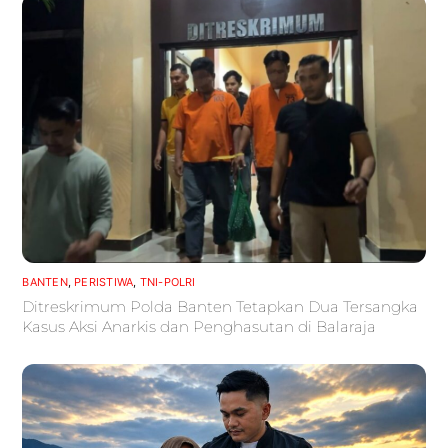
BANTEN
,
PERISTIWA
,
TNI-POLRI
Ditreskrimum Polda Banten Tetapkan Dua Tersangka
Kasus Aksi Anarkis dan Penghasutan di Balaraja