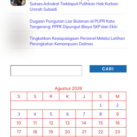
Sukses Advokat Toddopuli Pulihkan Hak Korban
Umrah Subsidi
Dugaan Pungutan Liar Bulanan di PUPR Kota
Tangerang: PPPK Dipungut Biaya SKP dan Ekin
Tingkatkan Kesiapsiagaan Personel Melalui Latihan
Peningkatan Kemampuan Dalmas
Cari
CARI
Agustus 2026
S
S
R
K
J
S
M
1
2
3
4
5
6
7
8
9
10
11
12
13
14
15
16
17
18
19
20
21
22
23