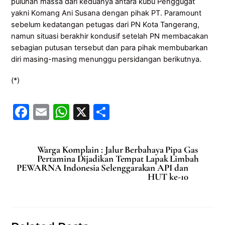
puluhan massa dari keduanya antara kubu Penggugat
yakni Komang Ani Susana dengan pihak PT. Paramount
sebelum kedatangan petugas dari PN Kota Tangerang,
namun situasi berakhir kondusif setelah PN membacakan
sebagian putusan tersebut dan para pihak membubarkan
diri masing-masing menunggu persidangan berikutnya.
(*)
F
E
W
X
S
a
m
h
h
c
ai
at
ar
Warga Komplain : Jalur Berbahaya Pipa Gas
e
l
s
e
Pertamina Dijadikan Tempat Lapak Limbah
PEWARNA Indonesia Selenggarakan API dan
b
A
HUT ke-10
o
p
o
p
k