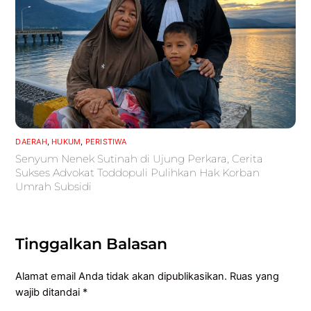
DAERAH
,
HUKUM
,
PERISTIWA
Senyum Nenek Sutinah di Ujung Perkara, Cerita
Sukses Advokat Toddopuli Pulihkan Hak Korban
Umrah Subsidi
Tinggalkan Balasan
Alamat email Anda tidak akan dipublikasikan.
Ruas yang
wajib ditandai
*