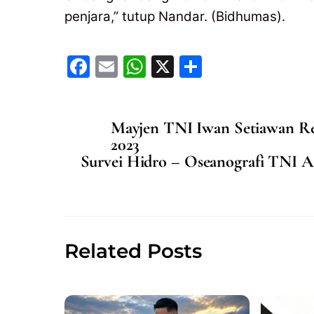
penjara,” tutup Nandar. (Bidhumas).
F
E
W
X
S
a
m
h
h
c
ai
at
ar
Mayjen TNI Iwan Setiawan R
e
l
s
e
2023
b
A
Survei Hidro – Oseanografi TNI A
o
p
o
p
k
Related Posts