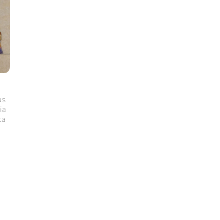
as
ia
ta