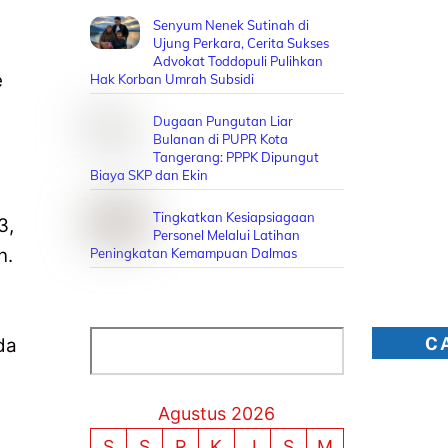
Senyum Nenek Sutinah di
Ujung Perkara, Cerita Sukses
Advokat Toddopuli Pulihkan
e
Hak Korban Umrah Subsidi
Dugaan Pungutan Liar
Bulanan di PUPR Kota
Tangerang: PPPK Dipungut
Biaya SKP dan Ekin
Tingkatkan Kesiapsiagaan
3,
Personel Melalui Latihan
n.
Peningkatan Kemampuan Dalmas
Cari
C
da
Agustus 2026
S
S
R
K
J
S
M