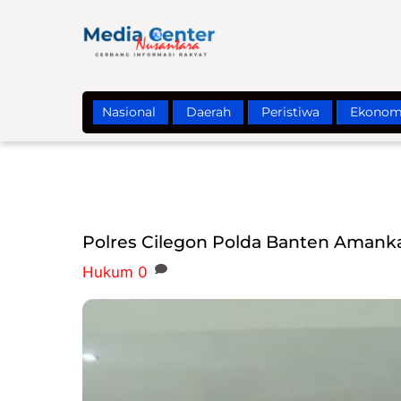
Skip
to
content
Nasional
Daerah
Peristiwa
Ekonom
Polres Cilegon Polda Banten Amank
Hukum
0