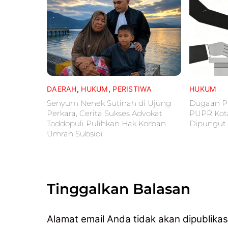
DAERAH
,
HUKUM
,
PERISTIWA
HUKUM
Senyum Nenek Sutinah di Ujung
Dugaan Pu
Perkara, Cerita Sukses Advokat
PUPR Kot
Toddopuli Pulihkan Hak Korban
Dipungut 
Umrah Subsidi
Tinggalkan Balasan
Alamat email Anda tidak akan dipublikas