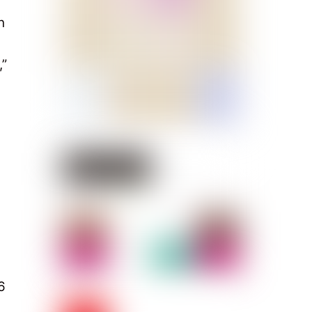
h
,”
6