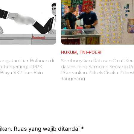
HUKUM
,
TNI-POLRI
ngutan Liar Bulanan di
Sembunyikan Ratusan Obat Ker
a Tangerang: PPPK
dalam Tong Sampah, Seorang Pr
Biaya SKP dan Ekin
Diamankan Polsek Cisoka Polres
Tangerang
ikan.
Ruas yang wajib ditandai
*