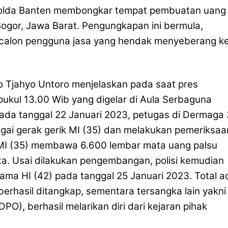
 Polda Banten membongkar tempat pembuatan uang
Bogor, Jawa Barat. Pengungkapan ini bermula,
calon pengguna jasa yang hendak menyeberang k
o Tjahyo Untoro menjelaskan pada saat pres
pukul 13.00 Wib yang digelar di Aula Serbaguna
pada tanggal 22 Januari 2023, petugas di Dermaga 
gai gerak gerik MI (35) dan melakukan pemeriksaa
i MI (35) membawa 6.600 lembar mata uang palsu
ta. Usai dilakukan pengembangan, polisi kemudian
ma HI (42) pada tanggal 25 Januari 2023. Total a
erhasil ditangkap, sementara tersangka lain yakni
O), berhasil melarikan diri dari kejaran pihak