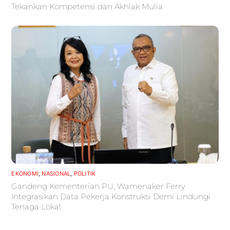
Tekankan Kompetensi dan Akhlak Mulia
EKONOMI
,
NASIONAL
,
POLITIK
Gandeng Kementerian PU, Wamenaker Ferry
Integrasikan Data Pekerja Konstruksi Demi Lindungi
Tenaga Lokal