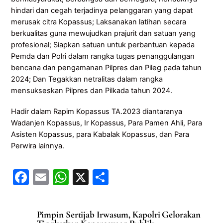
hindari dan cegah terjadinya pelanggaran yang dapat
merusak citra Kopassus; Laksanakan latihan secara
berkualitas guna mewujudkan prajurit dan satuan yang
profesional; Siapkan satuan untuk perbantuan kepada
Pemda dan Polri dalam rangka tugas penanggulangan
bencana dan pengamanan Pilpres dan Pileg pada tahun
2024; Dan Tegakkan netralitas dalam rangka
mensukseskan Pilpres dan Pilkada tahun 2024.
Hadir dalam Rapim Kopassus TA.2023 diantaranya
Wadanjen Kopassus, Ir Kopassus, Para Pamen Ahli, Para
Asisten Kopassus, para Kabalak Kopassus, dan Para
Perwira lainnya.
F
E
W
X
S
a
m
h
h
c
ai
at
ar
Pimpin Sertijab Irwasum, Kapolri Gelorakan