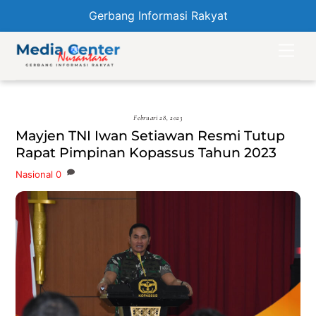
Gerbang Informasi Rakyat
Skip
Men
to
content
Februari 28, 2023
Mayjen TNI Iwan Setiawan Resmi Tutup
Rapat Pimpinan Kopassus Tahun 2023
Nasional
0