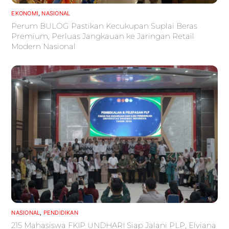
EKONOMI
,
NASIONAL
Perum BULOG Pastikan Kecukupan Suplai Beras
Premium, Perluas Jangkauan ke Jaringan Retail
Modern Nasional
NASIONAL
,
PENDIDIKAN
215 Mahasiswa FKIP UNDHARI Siap Jalani PLP, Elviana