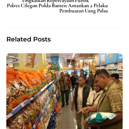
e
l
s
e
Tingkatkan Kepercayaan Publik
Polres Cilegon Polda Banten Amankan 2 Pelaku
b
A
Pembuatan Uang Palsu
o
p
o
p
k
Related Posts