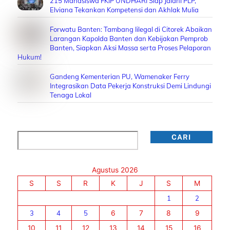
215 Mahasiswa FKIP UNDHARI Siap Jalani PLP,
Elviana Tekankan Kompetensi dan Akhlak Mulia
Forwatu Banten: Tambang Iilegal di Citorek Abaikan
Larangan Kapolda Banten dan Kebijakan Pemprob
Banten, Siapkan Aksi Massa serta Proses Pelaporan
Hukum!
Gandeng Kementerian PU, Wamenaker Ferry
Integrasikan Data Pekerja Konstruksi Demi Lindungi
Tenaga Lokal
Cari
CARI
Agustus 2026
S
S
R
K
J
S
M
1
2
3
4
5
6
7
8
9
10
11
12
13
14
15
16