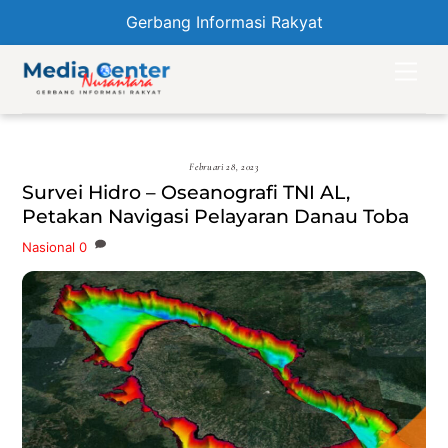
Gerbang Informasi Rakyat
Skip
Men
to
content
Februari 28, 2023
Survei Hidro – Oseanografi TNI AL,
Petakan Navigasi Pelayaran Danau Toba
Nasional
0