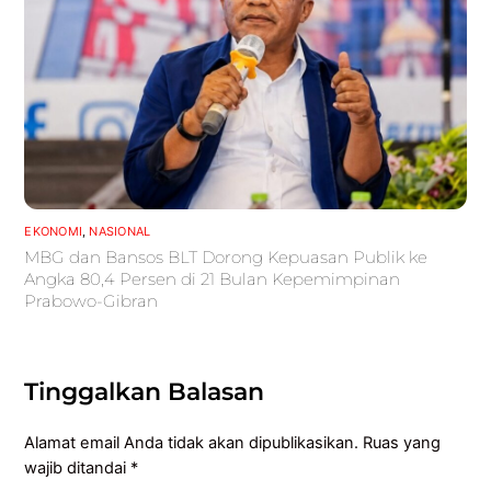
EKONOMI
,
NASIONAL
MBG dan Bansos BLT Dorong Kepuasan Publik ke
Angka 80,4 Persen di 21 Bulan Kepemimpinan
Prabowo-Gibran
Tinggalkan Balasan
Alamat email Anda tidak akan dipublikasikan.
Ruas yang
wajib ditandai
*