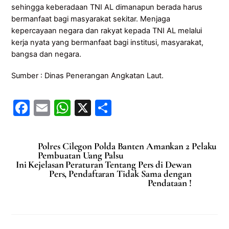
sehingga keberadaan TNI AL dimanapun berada harus
bermanfaat bagi masyarakat sekitar. Menjaga
kepercayaan negara dan rakyat kepada TNI AL melalui
kerja nyata yang bermanfaat bagi institusi, masyarakat,
bangsa dan negara.
Sumber : Dinas Penerangan Angkatan Laut.
F
E
W
X
S
a
m
h
h
c
ai
at
ar
Polres Cilegon Polda Banten Amankan 2 Pelaku
e
l
s
e
Pembuatan Uang Palsu
Ini Kejelasan Peraturan Tentang Pers di Dewan
b
A
Pers, Pendaftaran Tidak Sama dengan
Pendataan !
o
p
o
p
k