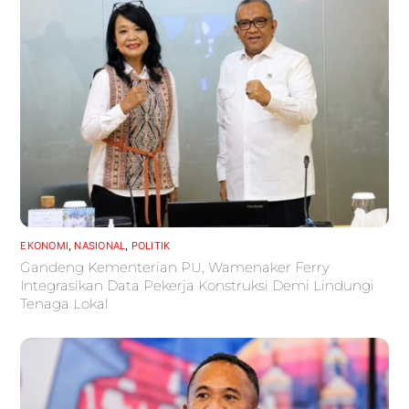
EKONOMI
,
NASIONAL
,
POLITIK
Gandeng Kementerian PU, Wamenaker Ferry
Integrasikan Data Pekerja Konstruksi Demi Lindungi
Tenaga Lokal