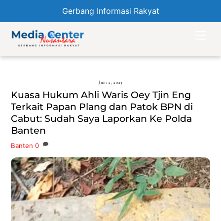
Gerbang Informasi Rakyat
Skip
Men
to
content
Juni 2, 2023
Kuasa Hukum Ahli Waris Oey Tjin Eng
Terkait Papan Plang dan Patok BPN di
Cabut: Sudah Saya Laporkan Ke Polda
Banten
Banten
0