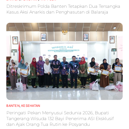
Ditreskrimum Polda Banten Tetapkan Dua Tersangka
Kasus Aksi Anarkis dan Penghasutan di Balaraja
BANTEN
,
KESEHATAN
Peringati Pekan Menyusui Sedunia 2026, Bupati
Tangerang Wisuda 132 Bayi Penerima ASI Eksklusif
dan Ajak Orang Tua Rutin ke Posyandu