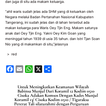
dan juga di situ ada makam keluarga.
“ahli waris sudah jelas ada SHM yang di keluarkan oleh
Negara melalui Badan Pertanahan Nasional Kabupaten
Tangerang, ini sudah jelas dan di lahan tersebut ada
makan keluarga para Waris Oey Tjin Eng. Makam satunya
anak dari Oey Tjin Eng. Yakni Oey Kim Goan yang
meninggal tahun 1939 di usia 35 tahun. dan Istri Tjan Soan
Nio yang di makamkan di situ,”jelasnya
> red
F
E
W
X
S
a
m
h
h
c
ai
at
ar
Untuk Meningkatkan Keamanan Wilayah
e
l
s
e
Babinsa Munjul Dari Koramil 12 Kodim 0510
Cisoka Adakan Komsos Dengan Kades Munjul
b
A
Koramil 13/ Cisoka Kodim 0510 / Tigaraksa
Pererat Tali silaturahmi dengan Perguruan