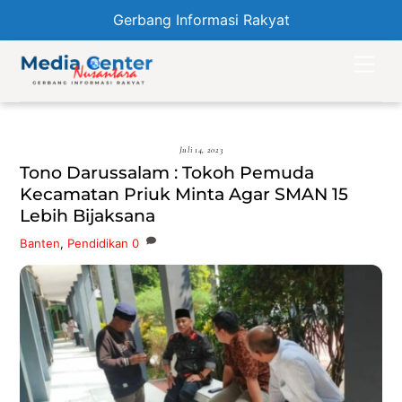
Gerbang Informasi Rakyat
Skip
Men
to
content
Juli 14, 2023
Tono Darussalam : Tokoh Pemuda
Kecamatan Priuk Minta Agar SMAN 15
Lebih Bijaksana
Banten
,
Pendidikan
0