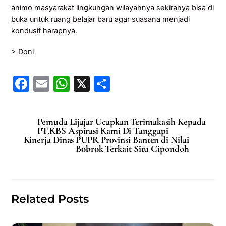
animo masyarakat lingkungan wilayahnya sekiranya bisa di
buka untuk ruang belajar baru agar suasana menjadi
kondusif harapnya.
> Doni
F
E
W
X
S
a
m
h
h
c
ai
at
ar
Pemuda Lijajar Ucapkan Terimakasih Kepada
e
l
s
e
PT.KBS Aspirasi Kami Di Tanggapi
Kinerja Dinas PUPR Provinsi Banten di Nilai
b
A
Bobrok Terkait Situ Cipondoh
o
p
o
p
k
Related Posts