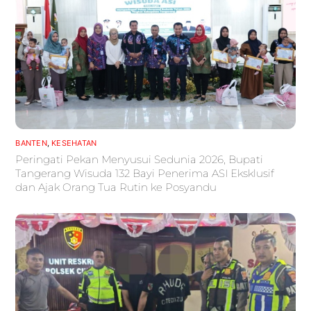
BANTEN
,
KESEHATAN
Peringati Pekan Menyusui Sedunia 2026, Bupati
Tangerang Wisuda 132 Bayi Penerima ASI Eksklusif
dan Ajak Orang Tua Rutin ke Posyandu