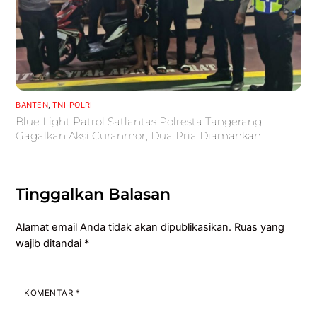
BANTEN
,
TNI-POLRI
Blue Light Patrol Satlantas Polresta Tangerang
Gagalkan Aksi Curanmor, Dua Pria Diamankan
Tinggalkan Balasan
Alamat email Anda tidak akan dipublikasikan.
Ruas yang
wajib ditandai
*
KOMENTAR
*