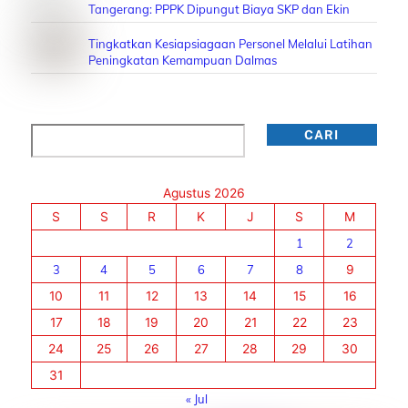
Tangerang: PPPK Dipungut Biaya SKP dan Ekin
Tingkatkan Kesiapsiagaan Personel Melalui Latihan
Peningkatan Kemampuan Dalmas
Cari
CARI
Agustus 2026
S
S
R
K
J
S
M
1
2
3
4
5
6
7
8
9
10
11
12
13
14
15
16
17
18
19
20
21
22
23
24
25
26
27
28
29
30
31
« Jul