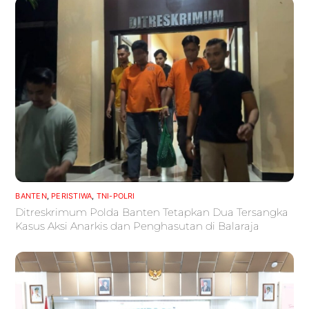
BANTEN
,
PERISTIWA
,
TNI-POLRI
Ditreskrimum Polda Banten Tetapkan Dua Tersangka
Kasus Aksi Anarkis dan Penghasutan di Balaraja