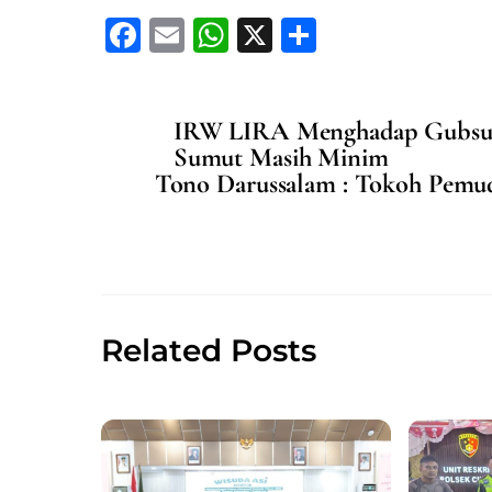
F
E
W
X
S
a
m
h
h
c
ai
at
ar
IRW LIRA Menghadap Gubsu, 
e
l
s
e
Sumut Masih Minim
b
A
Tono Darussalam : Tokoh Pemu
o
p
o
p
k
Related Posts