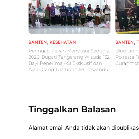
BANTEN
,
KESEHATAN
BANTEN
,
Peringati Pekan Menyusui Sedunia
Blue Light
2026, Bupati Tangerang Wisuda 132
Polresta 
Bayi Penerima ASI Eksklusif dan
Curanmor
Ajak Orang Tua Rutin ke Posyandu
Tinggalkan Balasan
Alamat email Anda tidak akan dipublikas