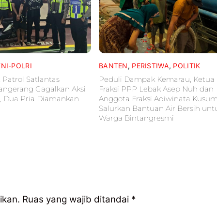
TNI-POLRI
BANTEN
,
PERISTIWA
,
POLITIK
 Patrol Satlantas
Peduli Dampak Kemarau, Ketua
Tangerang Gagalkan Aksi
Fraksi PPP Lebak Asep Nuh dan
, Dua Pria Diamankan
Anggota Fraksi Adiwinata Kusu
Salurkan Bantuan Air Bersih unt
Warga Bintangresmi
ikan.
Ruas yang wajib ditandai
*