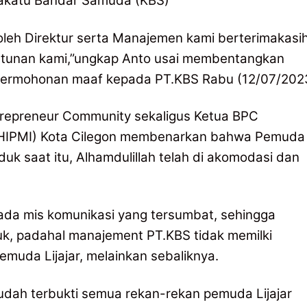
.Krakatu Bandar Samuda (KBS)
i oleh Direktur serta Manajemen kami berterimakasi
untunan kami,”ungkap Anto usai membentangkan
 permohonan maaf kepada PT.KBS Rabu (12/07/202
repreneur Community sekaligus Ketua BPC
HIPMI) Kota Cilegon membenarkan bahwa Pemuda
k saat itu, Alhamdulillah telah di akomodasi dan
 ada mis komunikasi yang tersumbat, sehingga
uk, padahal manajement PT.KBS tidak memilki
emuda Lijajar, melainkan sebaliknya.
udah terbukti semua rekan-rekan pemuda Lijajar