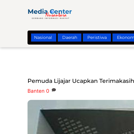
Skip
to
content
Nasional
Daerah
Peristiwa
Ekonom
Pemuda Lijajar Ucapkan Terimakasih
Banten
0