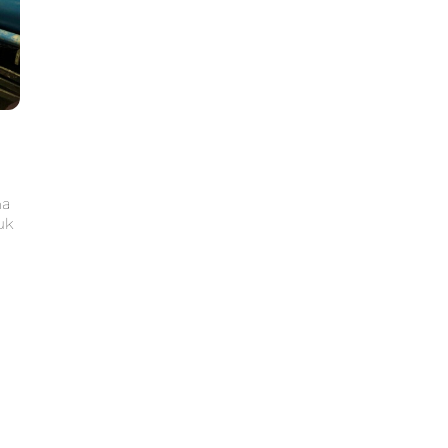
ma
uk