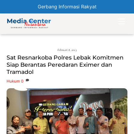
Gerbang Informasi Rakyat
Skip
Men
to
content
Februari 8, 2023
Sat Resnarkoba Polres Lebak Komitmen
Siap Berantas Peredaran Eximer dan
Tramadol
Hukum
0