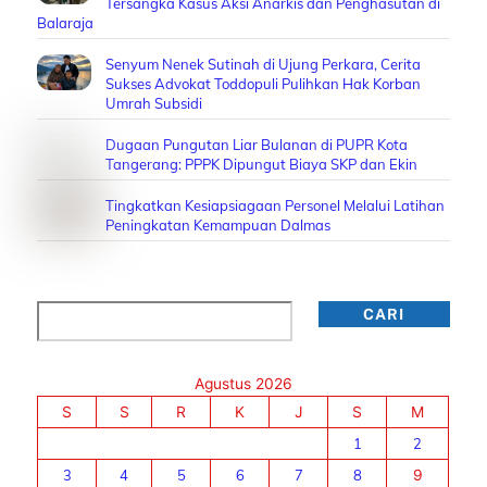
Tersangka Kasus Aksi Anarkis dan Penghasutan di
Balaraja
Senyum Nenek Sutinah di Ujung Perkara, Cerita
Sukses Advokat Toddopuli Pulihkan Hak Korban
Umrah Subsidi
Dugaan Pungutan Liar Bulanan di PUPR Kota
Tangerang: PPPK Dipungut Biaya SKP dan Ekin
Tingkatkan Kesiapsiagaan Personel Melalui Latihan
Peningkatan Kemampuan Dalmas
Cari
CARI
Agustus 2026
S
S
R
K
J
S
M
1
2
3
4
5
6
7
8
9