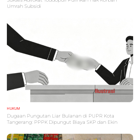
Umrah Subsidi
HUKUM
Dugaan Pungutan Liar Bulanan di PUPR Kota
Tangerang: PPPK Dipungut Biaya SKP dan Ekin