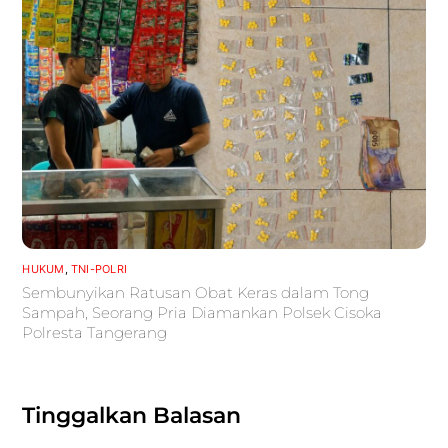
HUKUM
,
TNI-POLRI
Sembunyikan Ratusan Obat Keras dalam Tong
Sampah, Seorang Pria Diamankan Polsek Cisoka
Polresta Tangerang
Tinggalkan Balasan