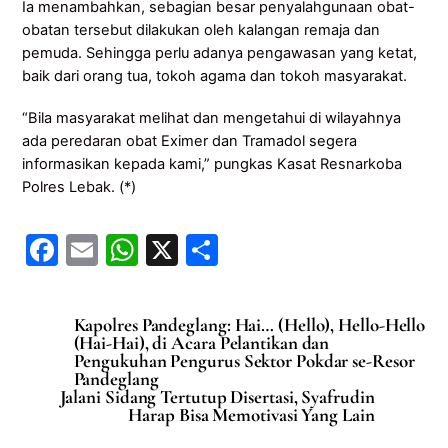
Ia menambahkan, sebagian besar penyalahgunaan obat-
obatan tersebut dilakukan oleh kalangan remaja dan
pemuda. Sehingga perlu adanya pengawasan yang ketat,
baik dari orang tua, tokoh agama dan tokoh masyarakat.
“Bila masyarakat melihat dan mengetahui di wilayahnya
ada peredaran obat Eximer dan Tramadol segera
informasikan kepada kami,” pungkas Kasat Resnarkoba
Polres Lebak. (*)
F
E
W
X
S
a
m
h
h
c
ai
at
ar
Kapolres Pandeglang: Hai… (Hello), Hello-Hello
e
l
s
e
(Hai-Hai), di Acara Pelantikan dan
Pengukuhan Pengurus Sektor Pokdar se-Resor
b
A
Pandeglang
Jalani Sidang Tertutup Disertasi, Syafrudin
o
p
Harap Bisa Memotivasi Yang Lain
o
p