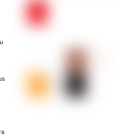
tu
us
ra