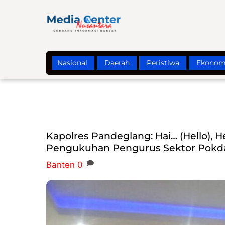
Skip
to
content
Nasional
Daerah
Peristiwa
Ekonom
Kapolres Pandeglang: Hai… (Hello), He
Pengukuhan Pengurus Sektor Pokda
Banten
0