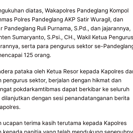
engukuhan diatas, Wakapolres Pandeglang Kompol
Binmas Polres Pandeglang AKP Satir Wuragil, dan
r Pandeglang Ruli Purnama, S.Pd., dan jajarannya,
ten Sumaryanto, S.Psi., CH., Wakil Ketua Penguru
arannya, serta para pengurus sektor se-Pandeglan
 mencapai 125 orang.
dera pataka oleh Ketua Resor kepada Kapolres da
n pengurus sektor, berjalan dengan hikmat dan
angat pokdarkamtibmas dapat berkibar ke seluruh
dilanjutkan dengan sesi penandatanganan berita
apolres.
 ucapan terima kasih terutama kepada Kapolres
an kepada panitia yang telah mendukung sepenuhn