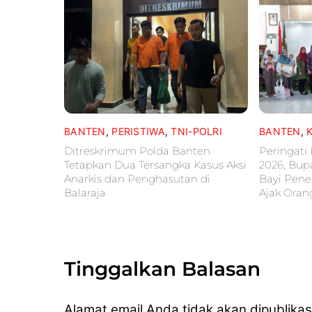
BANTEN
,
PERISTIWA
,
TNI-POLRI
BANTEN
,
Ditreskrimum Polda Banten
Peringati
Tetapkan Dua Tersangka Kasus Aksi
2026, Bup
Anarkis dan Penghasutan di
Bayi Pene
Balaraja
Ajak Oran
Tinggalkan Balasan
Alamat email Anda tidak akan dipublikas