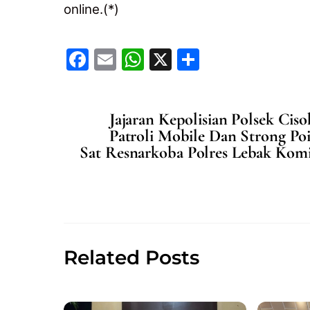
online.(*)
F
E
W
X
S
a
m
h
h
c
ai
at
ar
Jajaran Kepolisian Polsek Cis
e
l
s
e
Patroli Mobile Dan Strong Po
b
A
Sat Resnarkoba Polres Lebak Komi
o
p
o
p
k
Related Posts