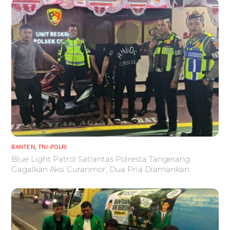
BANTEN
,
TNI-POLRI
Blue Light Patrol Satlantas Polresta Tangerang
Gagalkan Aksi Curanmor, Dua Pria Diamankan