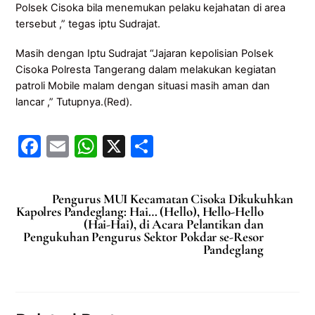
Polsek Cisoka bila menemukan pelaku kejahatan di area
tersebut ,” tegas iptu Sudrajat.
Masih dengan Iptu Sudrajat “Jajaran kepolisian Polsek
Cisoka Polresta Tangerang dalam melakukan kegiatan
patroli Mobile malam dengan situasi masih aman dan
lancar ,” Tutupnya.(Red).
F
E
W
X
S
a
m
h
h
c
ai
at
ar
Pengurus MUI Kecamatan Cisoka Dikukuhkan
e
l
s
e
Kapolres Pandeglang: Hai… (Hello), Hello-Hello
(Hai-Hai), di Acara Pelantikan dan
b
A
Pengukuhan Pengurus Sektor Pokdar se-Resor
Pandeglang
o
p
o
p
k