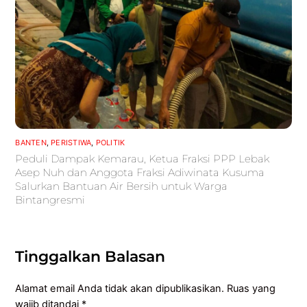
BANTEN
,
PERISTIWA
,
POLITIK
Peduli Dampak Kemarau, Ketua Fraksi PPP Lebak
Asep Nuh dan Anggota Fraksi Adiwinata Kusuma
Salurkan Bantuan Air Bersih untuk Warga
Bintangresmi
Tinggalkan Balasan
Alamat email Anda tidak akan dipublikasikan.
Ruas yang
wajib ditandai
*