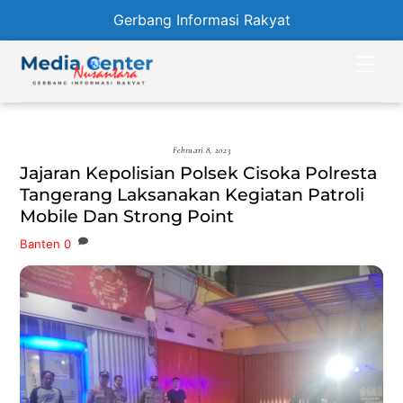
Gerbang Informasi Rakyat
Skip
Men
to
content
Februari 8, 2023
Jajaran Kepolisian Polsek Cisoka Polresta
Tangerang Laksanakan Kegiatan Patroli
Mobile Dan Strong Point
Banten
0