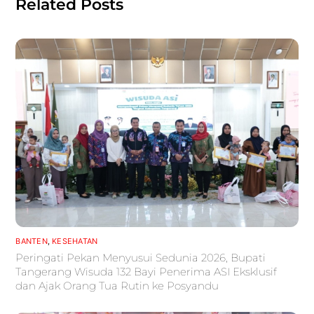
Related Posts
BANTEN
,
KESEHATAN
Peringati Pekan Menyusui Sedunia 2026, Bupati
Tangerang Wisuda 132 Bayi Penerima ASI Eksklusif
dan Ajak Orang Tua Rutin ke Posyandu