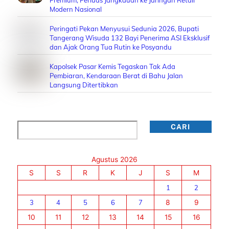
Modern Nasional
Peringati Pekan Menyusui Sedunia 2026, Bupati
Tangerang Wisuda 132 Bayi Penerima ASI Eksklusif
dan Ajak Orang Tua Rutin ke Posyandu
Kapolsek Pasar Kemis Tegaskan Tak Ada
Pembiaran, Kendaraan Berat di Bahu Jalan
Langsung Ditertibkan
Cari
CARI
Agustus 2026
S
S
R
K
J
S
M
1
2
3
4
5
6
7
8
9
10
11
12
13
14
15
16