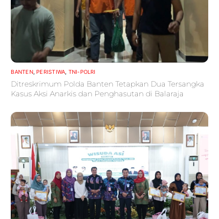
BANTEN
,
PERISTIWA
,
TNI-POLRI
Ditreskrimum Polda Banten Tetapkan Dua Tersangka
Kasus Aksi Anarkis dan Penghasutan di Balaraja