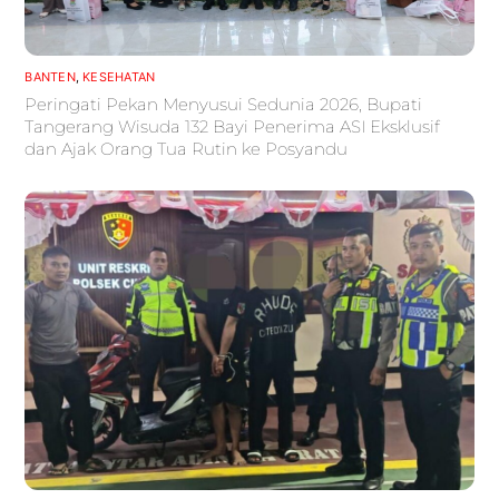
BANTEN
,
KESEHATAN
Peringati Pekan Menyusui Sedunia 2026, Bupati
Tangerang Wisuda 132 Bayi Penerima ASI Eksklusif
dan Ajak Orang Tua Rutin ke Posyandu