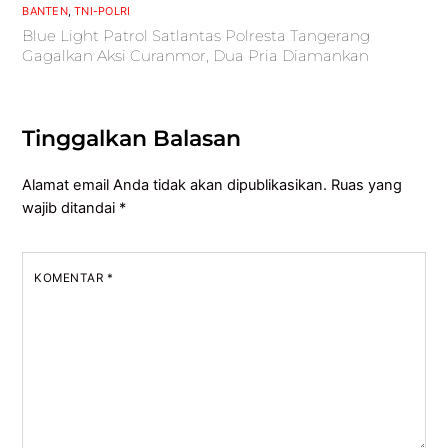
BANTEN
,
TNI-POLRI
Blue Light Patrol Satlantas Polresta Tangerang
Gagalkan Aksi Curanmor, Dua Pria Diamankan
Tinggalkan Balasan
Alamat email Anda tidak akan dipublikasikan.
Ruas yang
wajib ditandai
*
KOMENTAR
*