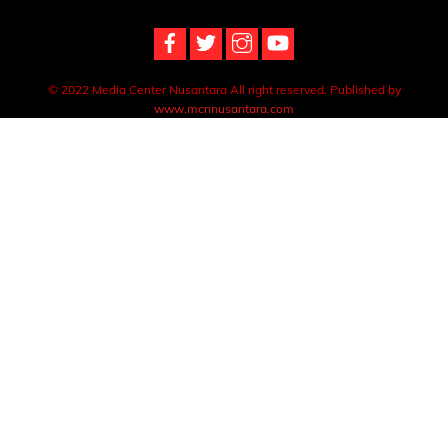
Top
© 2022 Media Center Nusantara All right reserved. Published by
www.mcnnusantara.com