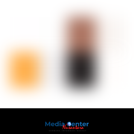
Back
To