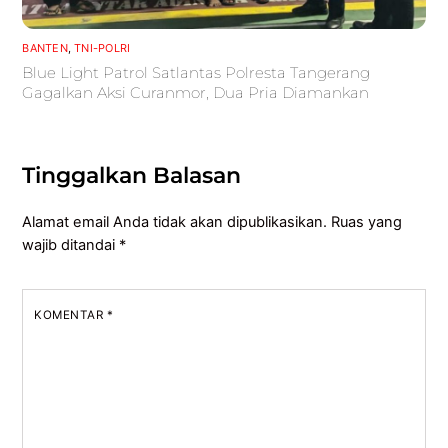
BANTEN
,
TNI-POLRI
Blue Light Patrol Satlantas Polresta Tangerang
Gagalkan Aksi Curanmor, Dua Pria Diamankan
Tinggalkan Balasan
Alamat email Anda tidak akan dipublikasikan.
Ruas yang
wajib ditandai
*
KOMENTAR
*