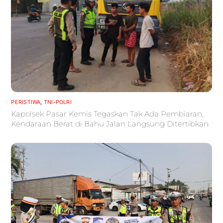
PERISTIWA
,
TNI-POLRI
Kapolsek Pasar Kemis Tegaskan Tak Ada Pembiaran,
Kendaraan Berat di Bahu Jalan Langsung Ditertibkan