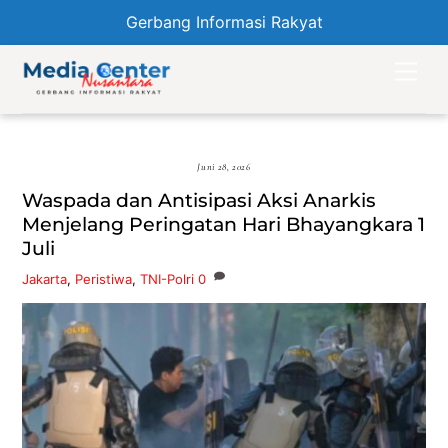
Gerbang Informasi Rakyat
Skip
Men
to
content
Juni 28, 2026
Waspada dan Antisipasi Aksi Anarkis
Menjelang Peringatan Hari Bhayangkara 1
Juli
Jakarta
,
Peristiwa
,
TNI-Polri
0