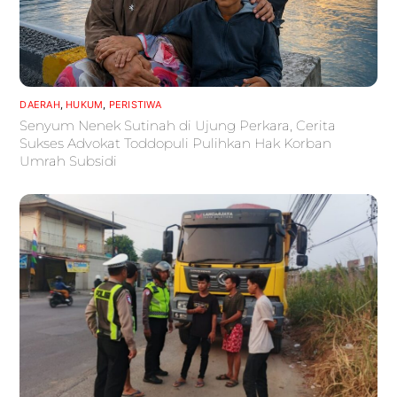
DAERAH
,
HUKUM
,
PERISTIWA
Senyum Nenek Sutinah di Ujung Perkara, Cerita
Sukses Advokat Toddopuli Pulihkan Hak Korban
Umrah Subsidi