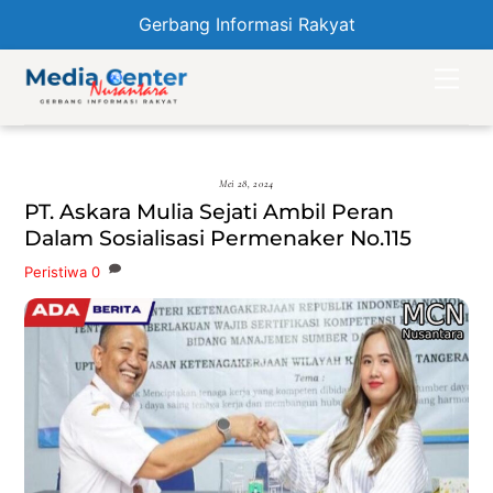
Gerbang Informasi Rakyat
Skip
Men
to
content
Mei 28, 2024
PT. Askara Mulia Sejati Ambil Peran
Dalam Sosialisasi Permenaker No.115
Peristiwa
0