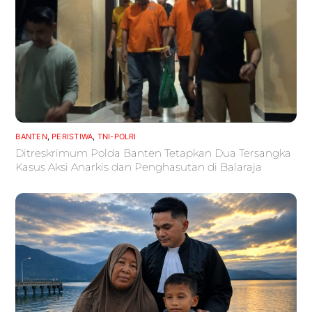
BANTEN
,
PERISTIWA
,
TNI-POLRI
Ditreskrimum Polda Banten Tetapkan Dua Tersangka
Kasus Aksi Anarkis dan Penghasutan di Balaraja