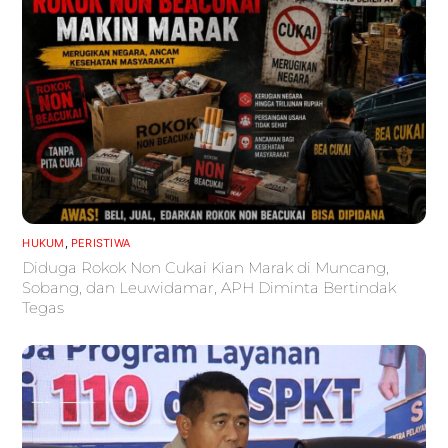
HUKUM
,
PERISTIWA
Diduga Rokok Non Cukai Kian Marak di Muncang,
Sobang, dan Leuwidamar, APH Diminta Bertindak
Tegas