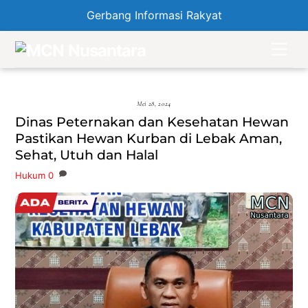
Gerbang Informasi Rakyat
Skip
Men
to
content
Mei 28, 2024
Dinas Peternakan dan Kesehatan Hewan
Pastikan Hewan Kurban di Lebak Aman,
Sehat, Utuh dan Halal
Hukum
0