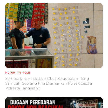
HUKUM
,
TNI-POLRI
Sembunyikan Ratusan Obat Keras dalam Tong
Sampah, Seorang Pria Diamankan Polsek Cisoka
Polresta Tangerang