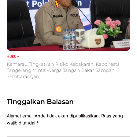
HUKUM
Kemarau Tingkatkan Risiko Kebakaran, Kapolresta
Tangerang Minta Warga Jangan Bakar Sampah
Sembarangan
Tinggalkan Balasan
Alamat email Anda tidak akan dipublikasikan.
Ruas yang
wajib ditandai
*