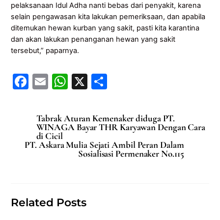
pelaksanaan Idul Adha nanti bebas dari penyakit, karena
selain pengawasan kita lakukan pemeriksaan, dan apabila
ditemukan hewan kurban yang sakit, pasti kita karantina
dan akan lakukan penanganan hewan yang sakit
tersebut,” paparnya.
F
E
W
X
S
a
m
h
h
c
ai
at
ar
Tabrak Aturan Kemenaker diduga PT.
e
l
s
e
WINAGA Bayar THR Karyawan Dengan Cara
di Cicil
b
A
PT. Askara Mulia Sejati Ambil Peran Dalam
Sosialisasi Permenaker No.115
o
p
o
p
k
Related Posts