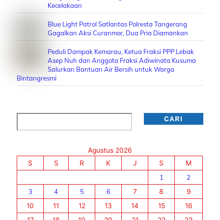
Kecelakaan
Blue Light Patrol Satlantas Polresta Tangerang
Gagalkan Aksi Curanmor, Dua Pria Diamankan
Peduli Dampak Kemarau, Ketua Fraksi PPP Lebak
Asep Nuh dan Anggota Fraksi Adiwinata Kusuma
Salurkan Bantuan Air Bersih untuk Warga
Bintangresmi
Cari
CARI
Agustus 2026
S
S
R
K
J
S
M
1
2
3
4
5
6
7
8
9
10
11
12
13
14
15
16
17
18
19
20
21
22
23