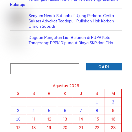
Balaraja
Senyum Nenek Sutinah di Ujung Perkara, Cerita
Sukses Advokat Toddopuli Pulihkan Hak Korban
Umrah Subsidi
Dugaan Pungutan Liar Bulanan di PUPR Kota
Tangerang: PPPK Dipungut Biaya SKP dan Ekin
Cari
CARI
Agustus 2026
S
S
R
K
J
S
M
1
2
3
4
5
6
7
8
9
10
11
12
13
14
15
16
17
18
19
20
21
22
23