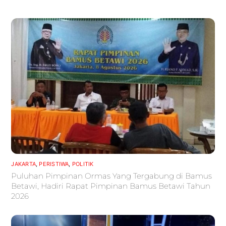
JAKARTA
,
PERISTIWA
,
POLITIK
Puluhan Pimpinan Ormas Yang Tergabung di Bamus
Betawi, Hadiri Rapat Pimpinan Bamus Betawi Tahun
2026