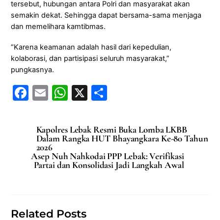
tersebut, hubungan antara Polri dan masyarakat akan
semakin dekat. Sehingga dapat bersama-sama menjaga
dan memelihara kamtibmas.
“Karena keamanan adalah hasil dari kepedulian,
kolaborasi, dan partisipasi seluruh masyarakat,”
pungkasnya.
F
E
W
X
S
a
m
h
h
c
ai
at
ar
Kapolres Lebak Resmi Buka Lomba LKBB
e
l
s
e
Dalam Rangka HUT Bhayangkara Ke-80 Tahun
2026
b
A
Asep Nuh Nahkodai PPP Lebak: Verifikasi
Partai dan Konsolidasi Jadi Langkah Awal
o
p
o
p
k
Related Posts