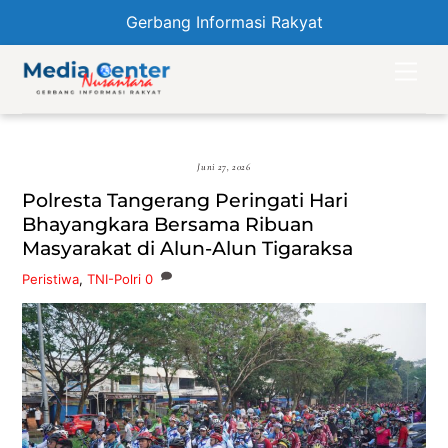
Gerbang Informasi Rakyat
Skip
Men
to
content
Juni 27, 2026
Polresta Tangerang Peringati Hari
Bhayangkara Bersama Ribuan
Masyarakat di Alun-Alun Tigaraksa
Peristiwa
,
TNI-Polri
0