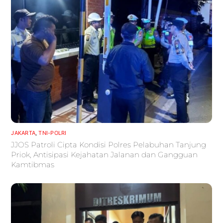
JAKARTA
,
TNI-POLRI
JJOS Patroli Cipta Kondisi Polres Pelabuhan Tanjung
Priok, Antisipasi Kejahatan Jalanan dan Gangguan
Kamtibmas