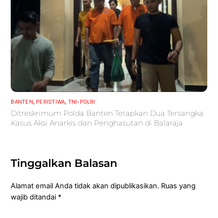
BANTEN
,
PERISTIWA
,
TNI-POLRI
Ditreskrimum Polda Banten Tetapkan Dua Tersangka
Kasus Aksi Anarkis dan Penghasutan di Balaraja
Tinggalkan Balasan
Alamat email Anda tidak akan dipublikasikan.
Ruas yang
wajib ditandai
*