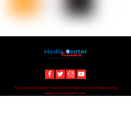
Back
To
Top
© 2022 Media Center Nusantara All right reserved. Published by
www.mcnnusantara.com