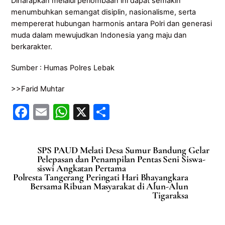
Diharapkan melalui perlombaan ini dapat semakin
menumbuhkan semangat disiplin, nasionalisme, serta
mempererat hubungan harmonis antara Polri dan generasi
muda dalam mewujudkan Indonesia yang maju dan
berkarakter.
Sumber : Humas Polres Lebak
>>Farid Muhtar
F
E
W
X
S
a
m
h
h
c
ai
at
ar
SPS PAUD Melati Desa Sumur Bandung Gelar
e
l
s
e
Pelepasan dan Penampilan Pentas Seni Siswa-
siswi Angkatan Pertama
b
A
Polresta Tangerang Peringati Hari Bhayangkara
Bersama Ribuan Masyarakat di Alun-Alun
o
p
Tigaraksa
o
p
k