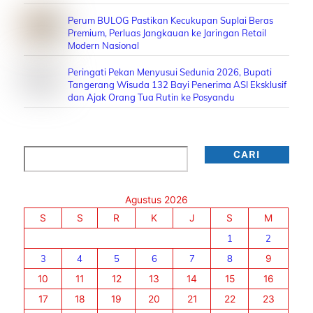
Perum BULOG Pastikan Kecukupan Suplai Beras
Premium, Perluas Jangkauan ke Jaringan Retail
Modern Nasional
Peringati Pekan Menyusui Sedunia 2026, Bupati
Tangerang Wisuda 132 Bayi Penerima ASI Eksklusif
dan Ajak Orang Tua Rutin ke Posyandu
Cari
CARI
Agustus 2026
S
S
R
K
J
S
M
1
2
3
4
5
6
7
8
9
10
11
12
13
14
15
16
17
18
19
20
21
22
23