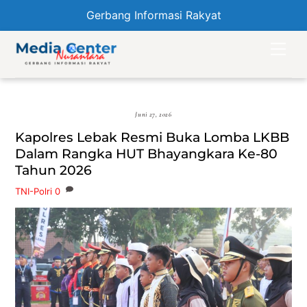
Gerbang Informasi Rakyat
Skip
Men
to
content
Juni 27, 2026
Kapolres Lebak Resmi Buka Lomba LKBB
Dalam Rangka HUT Bhayangkara Ke-80
Tahun 2026
TNI-Polri
0