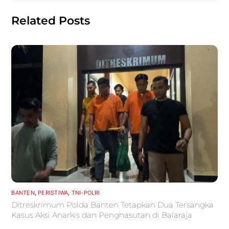
Related Posts
BANTEN
,
PERISTIWA
,
TNI-POLRI
Ditreskrimum Polda Banten Tetapkan Dua Tersangka
Kasus Aksi Anarkis dan Penghasutan di Balaraja