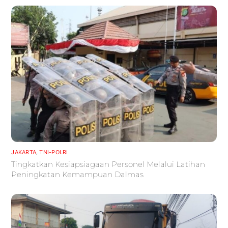
JAKARTA
,
TNI-POLRI
Tingkatkan Kesiapsiagaan Personel Melalui Latihan
Peningkatan Kemampuan Dalmas