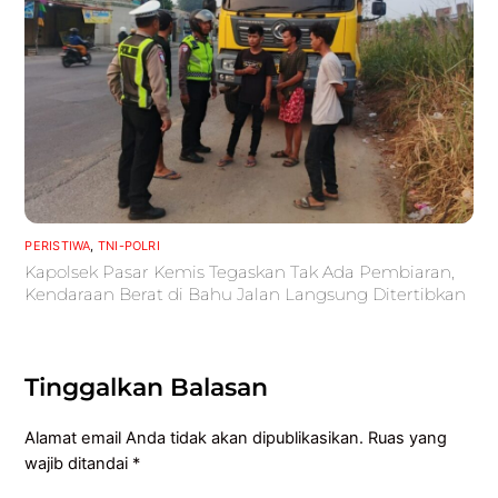
PERISTIWA
,
TNI-POLRI
Kapolsek Pasar Kemis Tegaskan Tak Ada Pembiaran,
Kendaraan Berat di Bahu Jalan Langsung Ditertibkan
Tinggalkan Balasan
Alamat email Anda tidak akan dipublikasikan.
Ruas yang
wajib ditandai
*