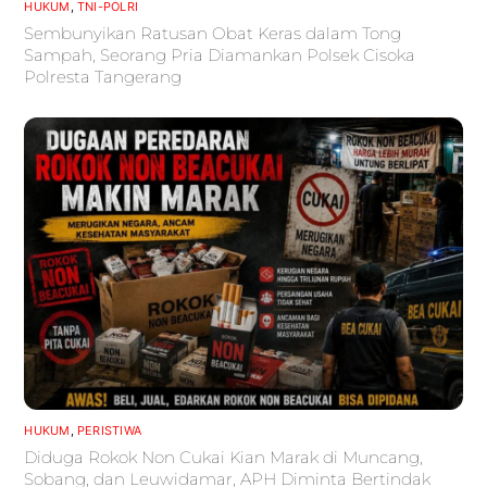
HUKUM
,
TNI-POLRI
Sembunyikan Ratusan Obat Keras dalam Tong
Sampah, Seorang Pria Diamankan Polsek Cisoka
Polresta Tangerang
HUKUM
,
PERISTIWA
Diduga Rokok Non Cukai Kian Marak di Muncang,
Sobang, dan Leuwidamar, APH Diminta Bertindak