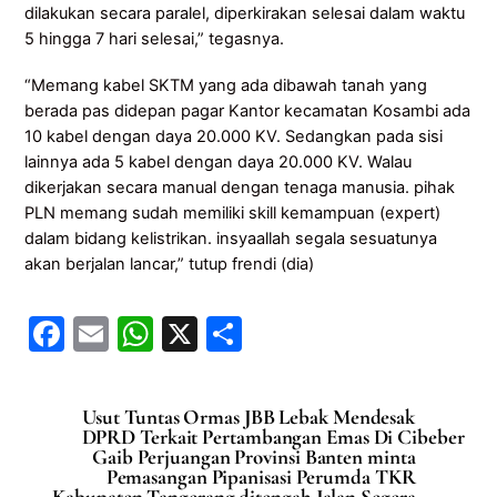
dilakukan secara paralel, diperkirakan selesai dalam waktu
5 hingga 7 hari selesai,” tegasnya.
“Memang kabel SKTM yang ada dibawah tanah yang
berada pas didepan pagar Kantor kecamatan Kosambi ada
10 kabel dengan daya 20.000 KV. Sedangkan pada sisi
lainnya ada 5 kabel dengan daya 20.000 KV. Walau
dikerjakan secara manual dengan tenaga manusia. pihak
PLN memang sudah memiliki skill kemampuan (expert)
dalam bidang kelistrikan. insyaallah segala sesuatunya
akan berjalan lancar,” tutup frendi (dia)
F
E
W
X
S
a
m
h
h
c
ai
at
ar
Usut Tuntas Ormas JBB Lebak Mendesak
e
l
s
e
DPRD Terkait Pertambangan Emas Di Cibeber
Gaib Perjuangan Provinsi Banten minta
b
A
Pemasangan Pipanisasi Perumda TKR
Kabupaten Tangerang ditengah Jalan Segera