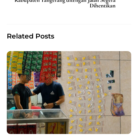
o
p
Dihentikan
o
p
k
Related Posts