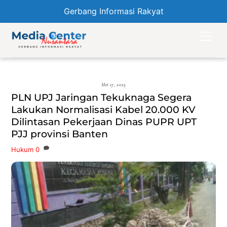
Gerbang Informasi Rakyat
Skip
Men
to
content
Mei 17, 2023
PLN UPJ Jaringan Tekuknaga Segera
Lakukan Normalisasi Kabel 20.000 KV
Dilintasan Pekerjaan Dinas PUPR UPT
PJJ provinsi Banten
Hukum
0