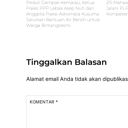
Peduli Dampak Kemarau, Ketua
215 Mahas
Fraksi PPP Lebak Asep Nuh dan
Jalani PL
Anggota Fraksi Adiwinata Kusuma
Kompetens
Salurkan Bantuan Air Bersih untuk
Warga Bintangresmi
Tinggalkan Balasan
Alamat email Anda tidak akan dipublikas
KOMENTAR
*