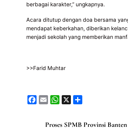
berbagai karakter,” ungkapnya.
‎Acara ditutup dengan doa bersama yang
mendapat keberkahan, diberikan kelanc
menjadi sekolah yang memberikan manfa
‎>>Farid Muhtar
F
E
W
X
S
a
m
h
h
c
ai
at
ar
Proses SPMB Provinsi Banten 
e
l
s
e