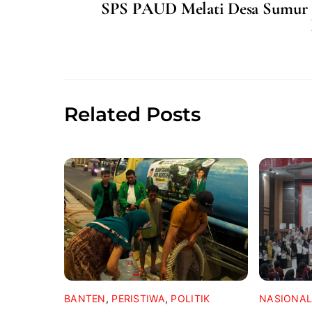
SPS PAUD Melati Desa Sumur 
b
A
o
p
o
p
k
Related Posts
BANTEN
,
PERISTIWA
,
POLITIK
NASIONA