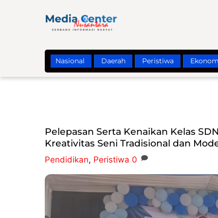
Skip
to
content
Nasional
Daerah
Peristiwa
Ekonom
‎Pelepasan Serta Kenaikan Kelas SDN
Kreativitas Seni Tradisional dan Mod
Pendidikan
,
Peristiwa
0