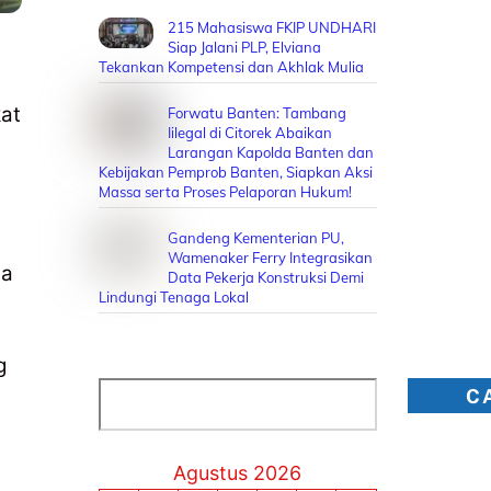
215 Mahasiswa FKIP UNDHARI
Siap Jalani PLP, Elviana
Tekankan Kompetensi dan Akhlak Mulia
kat
Forwatu Banten: Tambang
Iilegal di Citorek Abaikan
Larangan Kapolda Banten dan
Kebijakan Pemprob Banten, Siapkan Aksi
Massa serta Proses Pelaporan Hukum!
Gandeng Kementerian PU,
Wamenaker Ferry Integrasikan
ga
Data Pekerja Konstruksi Demi
Lindungi Tenaga Lokal
g
Cari
C
Agustus 2026