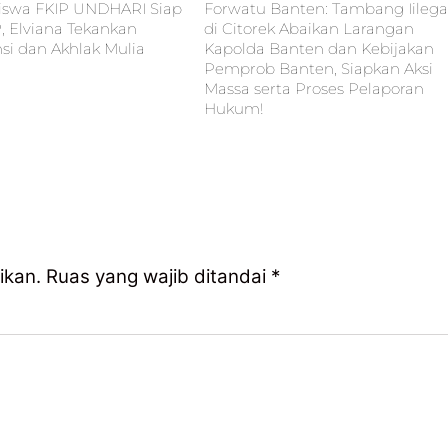
iswa FKIP UNDHARI Siap
Forwatu Banten: Tambang Iilega
P, Elviana Tekankan
di Citorek Abaikan Larangan
i dan Akhlak Mulia
Kapolda Banten dan Kebijakan
Pemprob Banten, Siapkan Aksi
Massa serta Proses Pelaporan
Hukum!
ikan.
Ruas yang wajib ditandai
*