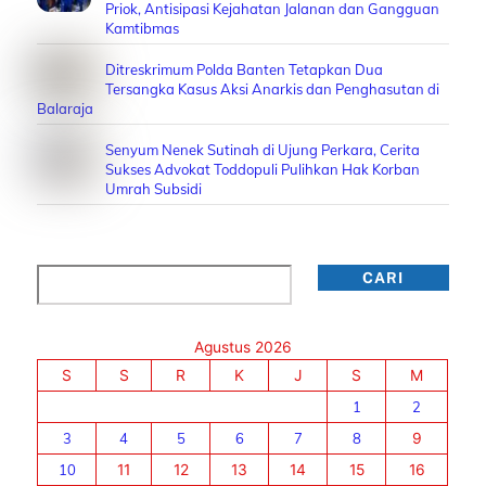
Priok, Antisipasi Kejahatan Jalanan dan Gangguan
Kamtibmas
Ditreskrimum Polda Banten Tetapkan Dua
Tersangka Kasus Aksi Anarkis dan Penghasutan di
Balaraja
Senyum Nenek Sutinah di Ujung Perkara, Cerita
Sukses Advokat Toddopuli Pulihkan Hak Korban
Umrah Subsidi
Cari
CARI
Agustus 2026
S
S
R
K
J
S
M
1
2
3
4
5
6
7
8
9
10
11
12
13
14
15
16