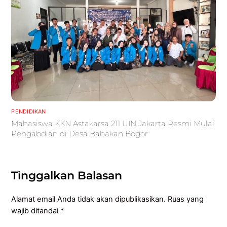
PENDIDIKAN
Mahasiswa KKN Astakarsa 211 UIN Jakarta Resmi Mulai
Pengabdian di Desa Babakan Bogor
Tinggalkan Balasan
Alamat email Anda tidak akan dipublikasikan.
Ruas yang
wajib ditandai
*