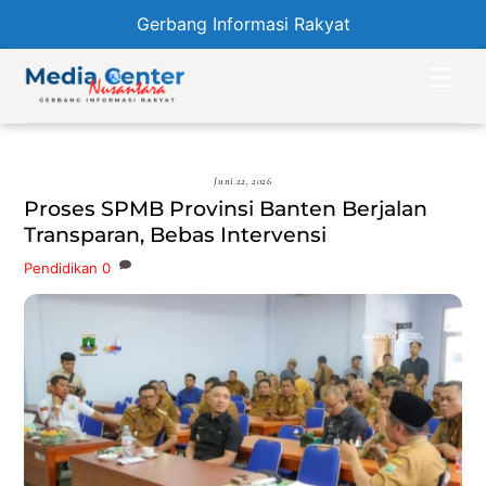
Gerbang Informasi Rakyat
Skip
Men
to
content
Juni 22, 2026
Proses SPMB Provinsi Banten Berjalan
Transparan, Bebas Intervensi
Pendidikan
0