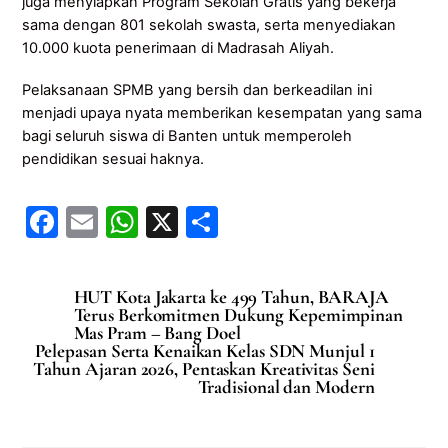
juga menyiapkan Program Sekolah Gratis yang bekerja
sama dengan 801 sekolah swasta, serta menyediakan
10.000 kuota penerimaan di Madrasah Aliyah.
Pelaksanaan SPMB yang bersih dan berkeadilan ini
menjadi upaya nyata memberikan kesempatan yang sama
bagi seluruh siswa di Banten untuk memperoleh
pendidikan sesuai haknya.
F
E
W
X
S
a
m
h
h
c
ai
at
ar
HUT Kota Jakarta ke 499 Tahun, BARAJA
e
l
s
e
Terus Berkomitmen Dukung Kepemimpinan
Mas Pram – Bang Doel
b
A
‎Pelepasan Serta Kenaikan Kelas SDN Munjul 1
Tahun Ajaran 2026, Pentaskan Kreativitas Seni
o
p
Tradisional dan Modern
o
p
k