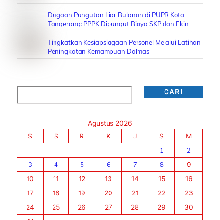
Dugaan Pungutan Liar Bulanan di PUPR Kota
Tangerang: PPPK Dipungut Biaya SKP dan Ekin
Tingkatkan Kesiapsiagaan Personel Melalui Latihan
Peningkatan Kemampuan Dalmas
Cari
CARI
Agustus 2026
S
S
R
K
J
S
M
1
2
3
4
5
6
7
8
9
10
11
12
13
14
15
16
17
18
19
20
21
22
23
24
25
26
27
28
29
30