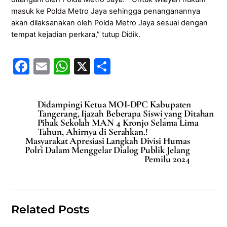
masuk ke Polda Metro Jaya sehingga penanganannya
akan dilaksanakan oleh Polda Metro Jaya sesuai dengan
tempat kejadian perkara,” tutup Didik.
F
E
W
X
S
a
m
h
h
c
ai
at
ar
Didampingi Ketua MOI-DPC Kabupaten
e
l
s
e
Tangerang, Ijazah Beberapa Siswi yang Ditahan
Pihak Sekolah MAN 4 Kronjo Selama Lima
b
A
Tahun, Ahirnya di Serahkan.!
Masyarakat Apresiasi Langkah Divisi Humas
o
p
Polri Dalam Menggelar Dialog Publik Jelang
Pemilu 2024
o
p
k
Related Posts