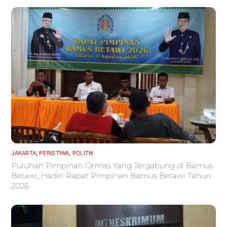
JAKARTA
,
PERISTIWA
,
POLITIK
Puluhan Pimpinan Ormas Yang Tergabung di Bamus
Betawi, Hadiri Rapat Pimpinan Bamus Betawi Tahun
2026