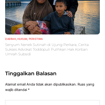
DAERAH
,
HUKUM
,
PERISTIWA
Senyum Nenek Sutinah di Ujung Perkara, Cerita
Sukses Advokat Toddopuli Pulihkan Hak Korban
Umrah Subsidi
Tinggalkan Balasan
Alamat email Anda tidak akan dipublikasikan.
Ruas yang
wajib ditandai
*