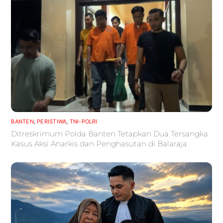
BANTEN
,
PERISTIWA
,
TNI-POLRI
Ditreskrimum Polda Banten Tetapkan Dua Tersangka
Kasus Aksi Anarkis dan Penghasutan di Balaraja