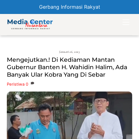
Gerbang Informasi Rakyat
Skip
Men
to
content
Januari 26, 2023
Mengejutkan.! Di Kediaman Mantan
Gubernur Banten H. Wahidin Halim, Ada
Banyak Ular Kobra Yang Di Sebar
Peristiwa
0