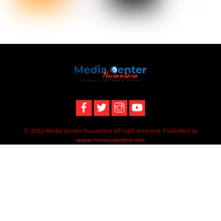
Back
To
Top
© 2022 Media Center Nusantara All right reserved. Published by
www.mcnnusantara.com