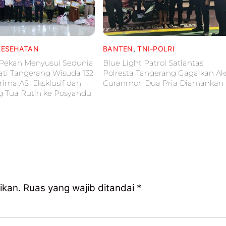
KESEHATAN
BANTEN
,
TNI-POLRI
 Pekan Menyusui Sedunia
Blue Light Patrol Satlantas
ati Tangerang Wisuda 132
Polresta Tangerang Gagalkan Ak
rima ASI Eksklusif dan
Curanmor, Dua Pria Diamankan
g Tua Rutin ke Posyandu
ikan.
Ruas yang wajib ditandai
*