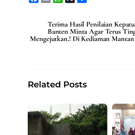
a
m
h
h
c
ai
at
ar
Terima Hasil Penilaian Kepat
e
l
s
e
Banten Minta Agar Terus Ting
b
A
Mengejutkan.! Di Kediaman Mantan
o
p
o
p
k
Related Posts