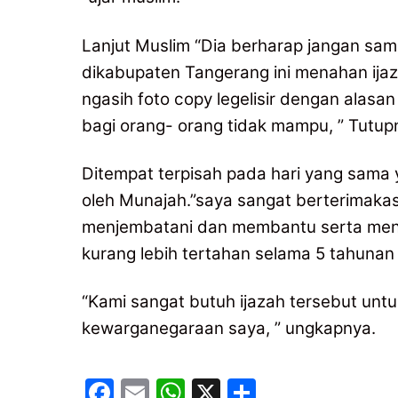
Lanjut Muslim “Dia berharap jangan samp
dikabupaten Tangerang ini menahan ijaz
ngasih foto copy legelisir dengan alasa
bagi orang- orang tidak mampu, ” Tutup
Ditempat terpisah pada hari yang sama y
oleh Munajah.”saya sangat berterimaka
menjembatani dan membantu serta mend
kurang lebih tertahan selama 5 tahunan
“Kami sangat butuh ijazah tersebut un
kewarganegaraan saya, ” ungkapnya.
F
E
W
X
S