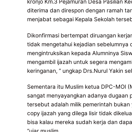
kronjo Km.3 Pejamuran Desa Pasilian K
diterima dan direspon dengan ramah ta
menjabat sebagai Kepala Sekolah terseb
Dikonfirmasi bertempat diruangan kerj
tidak mengetahui kejadian sebelumnya d
mengintruksikan kepada Alumninya Sisw
mengambil ijazah untuk segera mengambi
keringanan, ” ungkap Drs.Nurul Yakin s
Sementara itu Muslim ketua DPC-MOI (M
sangat menyayangkan adanya dugaan pih
tersebut adalah milik pemerintah bukan 
copy ijazah yang dilega lisir tidak dike
bisa kalau mereka sudah kerja dan dapat
“ujar muslim.