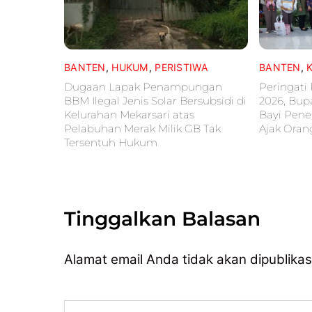
BANTEN
,
HUKUM
,
PERISTIWA
BANTEN
,
Dugaan Lapak Penampungan
Peringati
BBM Ilegal Jenis Solar Bersubsidi di
2026, Bup
Kelurahan Mekarsari atas
Bayi Pene
Pelabuhan Merak Milik GB Tak
Ajak Oran
Tersentuh Hukum
Tinggalkan Balasan
Alamat email Anda tidak akan dipublikas