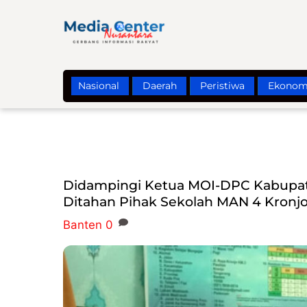
Skip
to
content
Nasional
Daerah
Peristiwa
Ekonom
Didampingi Ketua MOI-DPC Kabupate
Ditahan Pihak Sekolah MAN 4 Kronjo
Banten
0