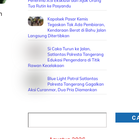
Penerima ASI Eksklusif dan Ajak Orang
Tua Rutin ke Posyandu
n
Kapolsek Pasar Kemis
Tegaskan Tak Ada Pembiaran,
Kendaraan Berat di Bahu Jalan
Langsung Ditertibkan
Si Caka Turun ke Jalan,
Satlantas Polresta Tangerang
Edukasi Pengendara di Titik
Rawan Kecelakaan
Blue Light Patrol Satlantas
Polresta Tangerang Gagalkan
Aksi Curanmor, Dua Pria Diamankan
Cari
C