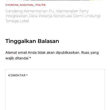
EKONOMI
,
NASIONAL
,
POLITIK
Gandeng Kementerian PU, Wamenaker Ferry
Integrasikan Data Pekerja Konstruksi Demi Lindungi
Tenaga Lokal
Tinggalkan Balasan
Alamat email Anda tidak akan dipublikasikan.
Ruas yang
wajib ditandai
*
KOMENTAR
*