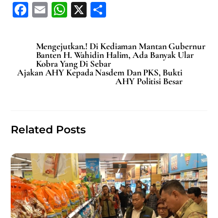
F
E
W
X
S
a
m
h
h
c
ai
at
ar
Mengejutkan.! Di Kediaman Mantan Gubernur
e
l
s
e
Banten H. Wahidin Halim, Ada Banyak Ular
Kobra Yang Di Sebar
b
A
Ajakan AHY Kepada Nasdem Dan PKS, Bukti
AHY Politisi Besar
o
p
o
p
k
Related Posts