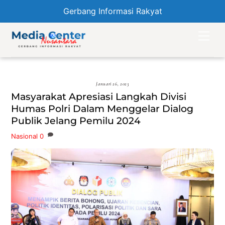
Gerbang Informasi Rakyat
Skip
Men
to
content
Januari 26, 2023
Masyarakat Apresiasi Langkah Divisi
Humas Polri Dalam Menggelar Dialog
Publik Jelang Pemilu 2024
Nasional
0