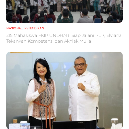
NASIONAL
,
PENDIDIKAN
215 Mahasiswa FKIP UNDHARI Siap Jalani PLP, Elviana
Tekankan Kompetensi dan Akhlak Mulia