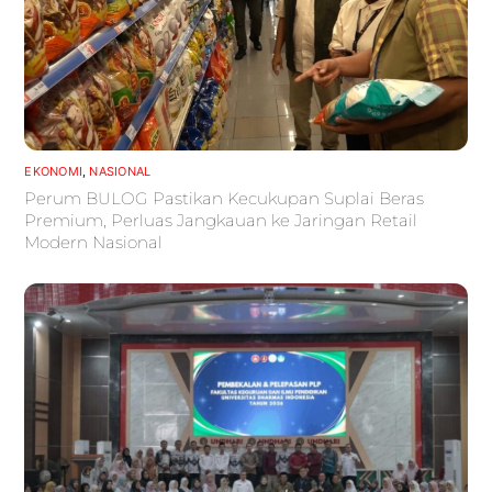
EKONOMI
,
NASIONAL
Perum BULOG Pastikan Kecukupan Suplai Beras
Premium, Perluas Jangkauan ke Jaringan Retail
Modern Nasional