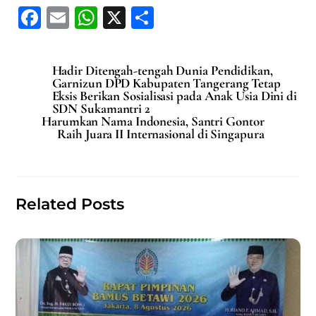
F
E
W
X
S
a
m
h
h
c
ai
at
ar
Hadir Ditengah-tengah Dunia Pendidikan,
e
l
s
e
Garnizun DPD Kabupaten Tangerang Tetap
Eksis Berikan Sosialisasi pada Anak Usia Dini di
b
A
SDN Sukamantri 2
Harumkan Nama Indonesia, Santri Gontor
o
p
Raih Juara II Internasional di Singapura
o
p
k
Related Posts