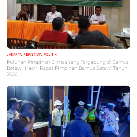
JAKARTA
,
PERISTIWA
,
POLITIK
Puluhan Pimpinan Ormas Yang Tergabung di Bamus
Betawi, Hadiri Rapat Pimpinan Bamus Betawi Tahun
2026