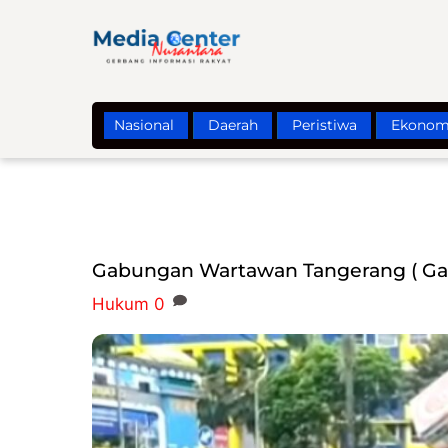
Skip
to
content
Nasional
Daerah
Peristiwa
Ekonom
Gabungan Wartawan Tangerang ( Gaw
Hukum
0