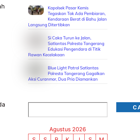
ah
Kapolsek Pasar Kemis
Tegaskan Tak Ada Pembiaran,
Kendaraan Berat di Bahu Jalan
Langsung Ditertibkan
Si Caka Turun ke Jalan,
Satlantas Polresta Tangerang
Edukasi Pengendara di Titik
Rawan Kecelakaan
Blue Light Patrol Satlantas
Polresta Tangerang Gagalkan
Aksi Curanmor, Dua Pria Diamankan
da
Cari
C
Agustus 2026
S
S
R
K
J
S
M