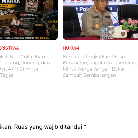
ERISTIWA
HUKUM
kok Non Cukai Kian
Kemarau Tingkatkan Risiko
Muncang, Sobang, dan
Kebakaran, Kapolresta Tangeran
ar, APH Diminta
Minta Warga Jangan Bakar
 Tegas
Sampah Sembarangan
ikan.
Ruas yang wajib ditandai
*