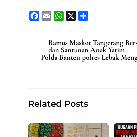
F
E
W
X
S
a
m
h
h
c
ai
at
ar
Bamus Maskot Tangerang Bers
e
l
s
e
dan Santunan Anak Yatim
b
A
Polda Banten polres Lebak Meng
o
p
o
p
k
Related Posts