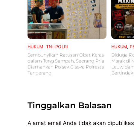
HUKUM
,
TNI-POLRI
HUKUM
,
P
Sembunyikan Ratusan Obat Keras
Diduga Ro
dalam Tong Sampah, Seorang Pria
Marak di 
Diamankan Polsek Cisoka Polresta
Leuwidam
Tangerang
Bertindak
Tinggalkan Balasan
Alamat email Anda tidak akan dipublikas