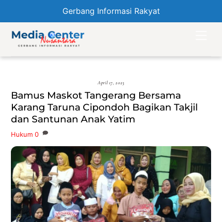
Gerbang Informasi Rakyat
Skip
Men
to
content
April 17, 2023
Bamus Maskot Tangerang Bersama
Karang Taruna Cipondoh Bagikan Takjil
dan Santunan Anak Yatim
Hukum
0