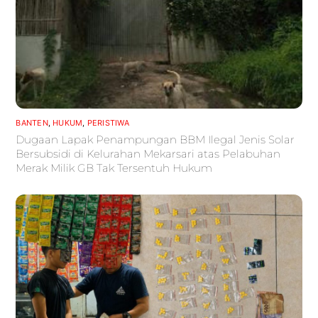
BANTEN
,
HUKUM
,
PERISTIWA
Dugaan Lapak Penampungan BBM Ilegal Jenis Solar
Bersubsidi di Kelurahan Mekarsari atas Pelabuhan
Merak Milik GB Tak Tersentuh Hukum