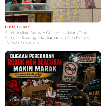
HUKUM
,
TNI-POLRI
Sembunyikan Ratusan Obat Keras dalam Tong
Sampah, Seorang Pria Diamankan Polsek Cisoka
Polresta Tangerang