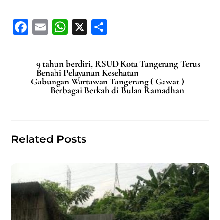
F
E
W
X
S
a
m
h
h
c
ai
at
ar
9 tahun berdiri, RSUD Kota Tangerang Terus
e
l
s
e
Benahi Pelayanan Kesehatan
Gabungan Wartawan Tangerang ( Gawat )
b
A
Berbagai Berkah di Bulan Ramadhan
o
p
o
p
k
Related Posts