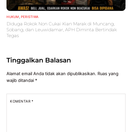
HUKUM
,
PERISTIWA
Diduga Rokok Non Cukai Kian Marak di Muncang,
Sobang, dan Leuwidamar, APH Diminta Bertindak
Tegas
Tinggalkan Balasan
Alamat email Anda tidak akan dipublikasikan.
Ruas yang
wajib ditandai
*
KOMENTAR
*