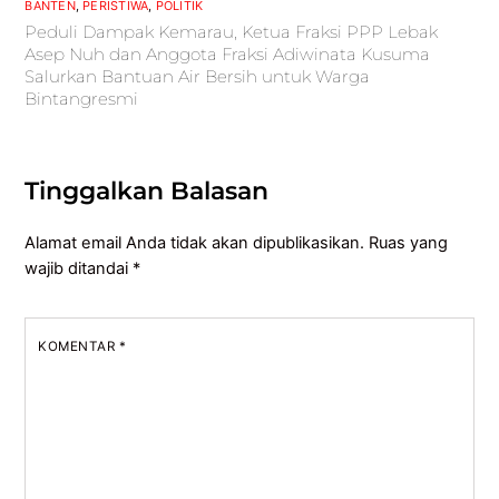
BANTEN
,
PERISTIWA
,
POLITIK
Peduli Dampak Kemarau, Ketua Fraksi PPP Lebak
Asep Nuh dan Anggota Fraksi Adiwinata Kusuma
Salurkan Bantuan Air Bersih untuk Warga
Bintangresmi
Tinggalkan Balasan
Alamat email Anda tidak akan dipublikasikan.
Ruas yang
wajib ditandai
*
KOMENTAR
*