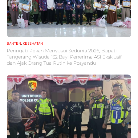
BANTEN
,
KESEHATAN
Peringati Pekan Menyusui Sedunia 2026, Bupati
Tangerang Wisuda 132 Bayi Penerima ASI Eksklusif
dan Ajak Orang Tua Rutin ke Posyandu