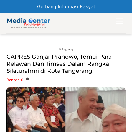
Gerbang Informasi Rakyat
Skip
Men
to
content
Mei 29, 2023
CAPRES Ganjar Pranowo, Temui Para
Relawan Dan Timses Dalam Rangka
Silaturahmi di Kota Tangerang
Banten
0