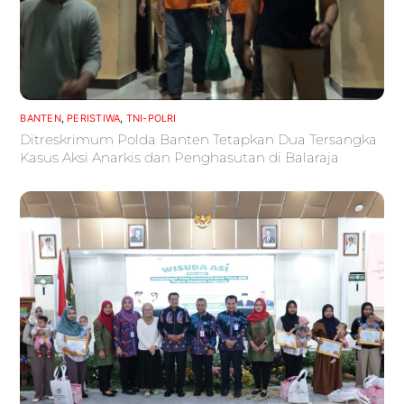
BANTEN
,
PERISTIWA
,
TNI-POLRI
Ditreskrimum Polda Banten Tetapkan Dua Tersangka
Kasus Aksi Anarkis dan Penghasutan di Balaraja