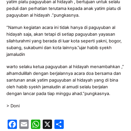
yatim piatu paguyuban al hidayah , bertujuan untuk selalu
peduli dan perhatian terutama kepada anak yatim piatu di
paguyuban al hidayah .”pungkasnya.
“Namun kegiatan acara ini tidak hanya di paguyuban al
hidayah saja, akan tetapi di setiap paguyuban yayasan
silahturahmi yang berada di luar kota seperti yakni, bogor,
subang, sukabumi dan kota lainnya.”ujar habib syekh
jamaludin
warto selaku ketua paguyuban al hidayah menambahkan ,”
alhamdulillah dengan berjalannya acara doa bersama dan
santunan anak yatim paguyuban al hidayah yang di bina
oleh habib syekh jamaludin al amudi selalu berjalan
dengan lancar pada tiap minggu ahad.”pungkasnya.
> Doni
F
E
W
X
S