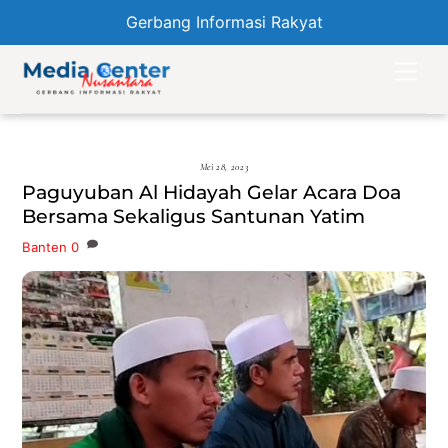
Gerbang Informasi Rakyat
Skip
Men
to
content
Mei 28, 2023
Paguyuban Al Hidayah Gelar Acara Doa
Bersama Sekaligus Santunan Yatim
Banten
0