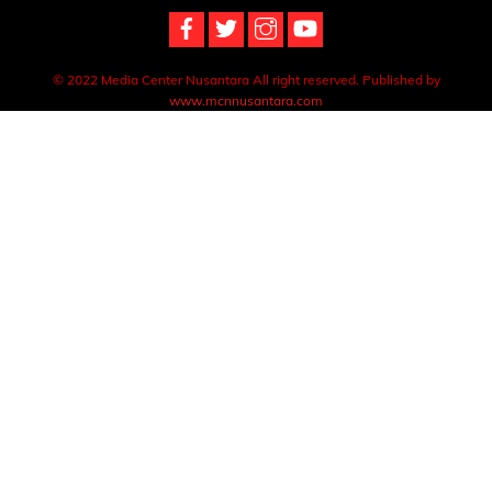
© 2022 Media Center Nusantara All right reserved. Published by
www.mcnnusantara.com