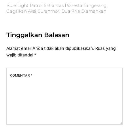
Blue Light Patrol Satlantas Polresta Tangerang
Gagalkan Aksi Curanmor, Dua Pria Diamankan
Tinggalkan Balasan
Alamat email Anda tidak akan dipublikasikan.
Ruas yang
wajib ditandai
*
KOMENTAR
*