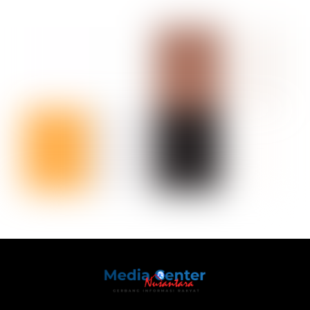
Back
To
Top