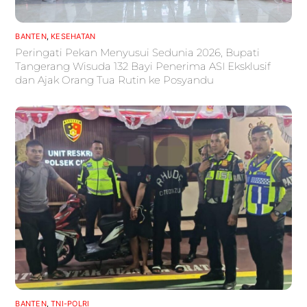
BANTEN
,
KESEHATAN
Peringati Pekan Menyusui Sedunia 2026, Bupati
Tangerang Wisuda 132 Bayi Penerima ASI Eksklusif
dan Ajak Orang Tua Rutin ke Posyandu
BANTEN
,
TNI-POLRI