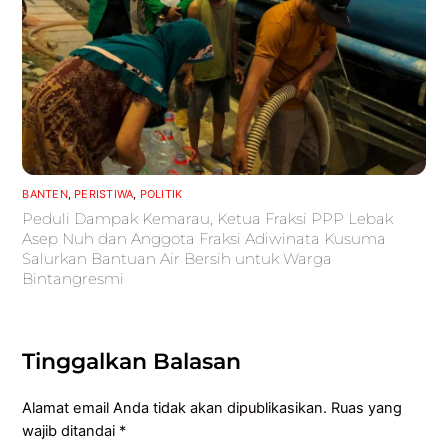
BANTEN
,
PERISTIWA
,
POLITIK
Peduli Dampak Kemarau, Ketua Fraksi PPP Lebak
Asep Nuh dan Anggota Fraksi Adiwinata Kusuma
Salurkan Bantuan Air Bersih untuk Warga
Bintangresmi
Tinggalkan Balasan
Alamat email Anda tidak akan dipublikasikan.
Ruas yang
wajib ditandai
*