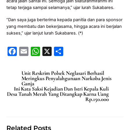
acara jalan Santai ini. Semoga jalin silaturahmirahmi ini
tetap terjaga sampai selamanya,” ujar lurah Sukabares.
“Dan saya juga berterima kepada panitia dan para sponsor
yang membatu dan bekerjasama, hingga acara ini berjalan
sukses,” ujar lanjut lurah Sukabares. (*)
F
E
W
X
S
a
m
h
h
c
ai
at
ar
Unit Reskrim Polsek Neglasari Berhasil
e
l
s
e
Meringkus Penyalahgunaan Narkoba Jenis
Ganja
b
A
Ini Kata Saksi Kejadian Dan Istri Kepala Kuli
Desa Tanah Merah Yang Ditangkap Karna Uang
o
p
Rp.150.000
o
p
k
Related Posts