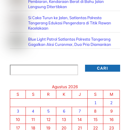
Pembiaran, Kendaraan Berat di Bahu Jalan
Langsung Ditertibkan
Si Caka Turun ke Jalan, Satlantas Polresta
Tangerang Edukasi Pengendara di Titik Rawan
Kecelakaan
Blue Light Patrol Satlantas Polresta Tangerang
Gagalkan Aksi Curanmor, Dua Pria Diamankan
Cari
CARI
Agustus 2026
S
S
R
K
J
S
M
1
2
3
4
5
6
7
8
9
10
11
12
13
14
15
16
17
18
19
20
21
22
23