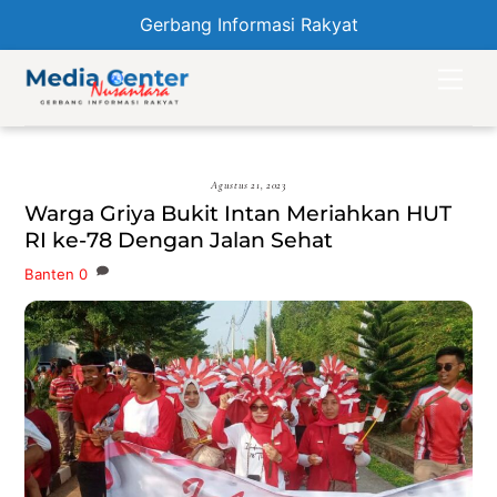
Gerbang Informasi Rakyat
Skip
Men
to
content
Agustus 21, 2023
Warga Griya Bukit Intan Meriahkan HUT
RI ke-78 Dengan Jalan Sehat
Banten
0