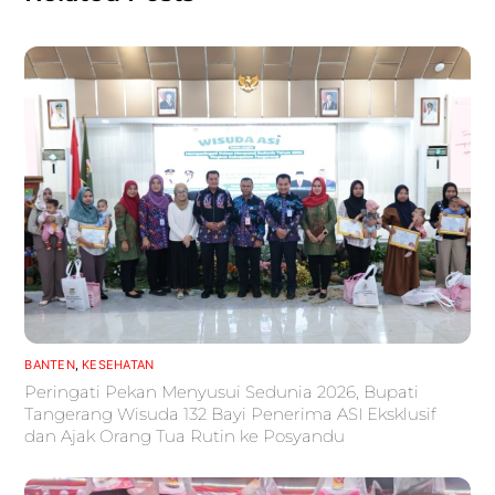
BANTEN
,
KESEHATAN
Peringati Pekan Menyusui Sedunia 2026, Bupati
Tangerang Wisuda 132 Bayi Penerima ASI Eksklusif
dan Ajak Orang Tua Rutin ke Posyandu