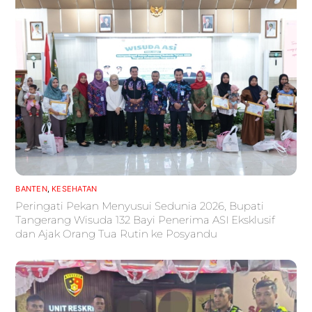
BANTEN
,
KESEHATAN
Peringati Pekan Menyusui Sedunia 2026, Bupati
Tangerang Wisuda 132 Bayi Penerima ASI Eksklusif
dan Ajak Orang Tua Rutin ke Posyandu