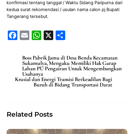
konfirmasi tentang tanggal / Waktu Sidang Paripurna dari
kedua surat rekomendasi / usulan nama calon pj Bupati
Tangerang tersebut.
F
E
W
X
S
a
m
h
h
c
ai
at
ar
Boss Pabrik Jamu di Desa Benda Kecamatan
e
l
s
e
Sukamulya, Mengaku Memiliki Hak Garap
Lahan PU Pengairan Untuk Mengembangkan
b
A
Usahanya
Krusial dan Energi Transisi Berkeadilan Bagi
o
p
Buruh di Bidang Transportasi Darat
o
p
k
Related Posts