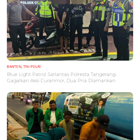
BANTEN
,
TNI-POLRI
Blue Light Patrol Satlantas Polresta Tangerang
Gagalkan Aksi Curanmor, Dua Pria Diamankan