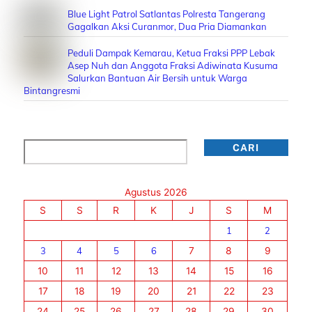
Blue Light Patrol Satlantas Polresta Tangerang
Gagalkan Aksi Curanmor, Dua Pria Diamankan
Peduli Dampak Kemarau, Ketua Fraksi PPP Lebak
Asep Nuh dan Anggota Fraksi Adiwinata Kusuma
Salurkan Bantuan Air Bersih untuk Warga
Bintangresmi
Cari
CARI
Agustus 2026
S
S
R
K
J
S
M
1
2
3
4
5
6
7
8
9
10
11
12
13
14
15
16
17
18
19
20
21
22
23
24
25
26
27
28
29
30