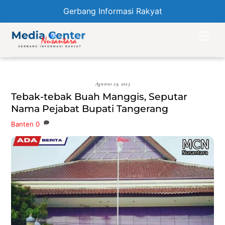
Gerbang Informasi Rakyat
Skip
Men
to
content
Agustus 29, 2023
Tebak-tebak Buah Manggis, Seputar
Nama Pejabat Bupati Tangerang
Banten
0