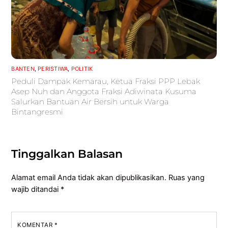
BANTEN
,
PERISTIWA
,
POLITIK
Peduli Dampak Kemarau, Ketua Fraksi PPP Lebak
Asep Nuh dan Anggota Fraksi Adiwinata Kusuma
Salurkan Bantuan Air Bersih untuk Warga
Bintangresmi
Tinggalkan Balasan
Alamat email Anda tidak akan dipublikasikan.
Ruas yang
wajib ditandai
*
KOMENTAR
*