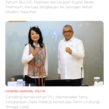
Perum BULOG Pastikan Kecukupan Suplai Beras
Premium, Perluas Jangkauan ke Jaringan Retail
Modern Nasional
EKONOMI
,
NASIONAL
,
POLITIK
Gandeng Kementerian PU, Wamenaker Ferry
Integrasikan Data Pekerja Konstruksi Demi Lindungi
Tenaga Lokal