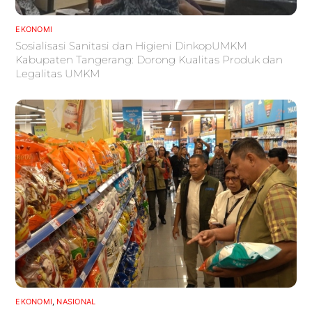
EKONOMI
Sosialisasi Sanitasi dan Higieni DinkopUMKM
Kabupaten Tangerang: Dorong Kualitas Produk dan
Legalitas UMKM
EKONOMI
,
NASIONAL