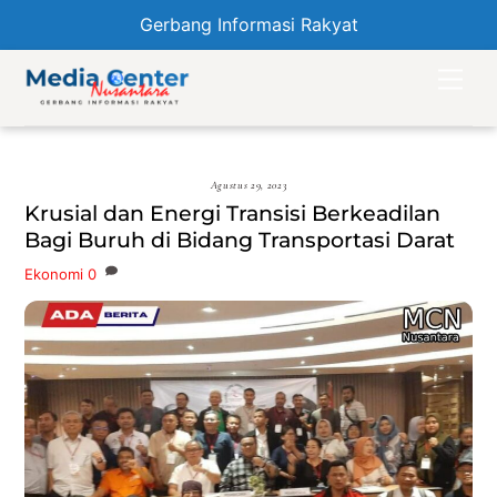
Gerbang Informasi Rakyat
Skip
Men
to
content
Agustus 29, 2023
Krusial dan Energi Transisi Berkeadilan
Bagi Buruh di Bidang Transportasi Darat
Ekonomi
0