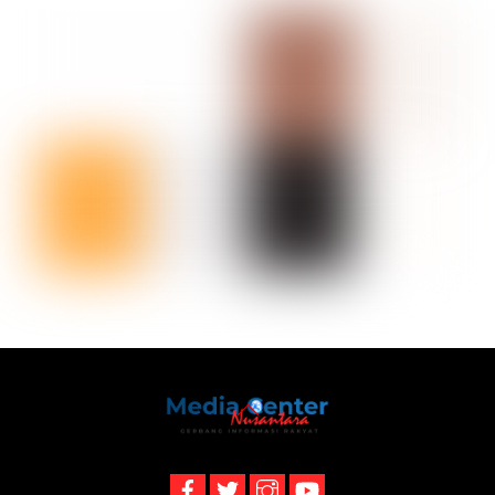
Back
To
Top