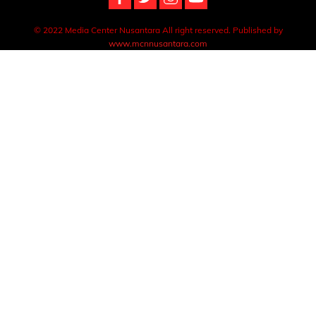
© 2022 Media Center Nusantara All right reserved. Published by
www.mcnnusantara.com