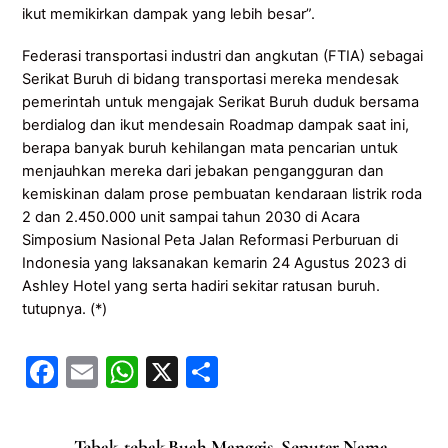
ikut memikirkan dampak yang lebih besar”.
Federasi transportasi industri dan angkutan (FTIA) sebagai
Serikat Buruh di bidang transportasi mereka mendesak
pemerintah untuk mengajak Serikat Buruh duduk bersama
berdialog dan ikut mendesain Roadmap dampak saat ini,
berapa banyak buruh kehilangan mata pencarian untuk
menjauhkan mereka dari jebakan pengangguran dan
kemiskinan dalam prose pembuatan kendaraan listrik roda
2 dan 2.450.000 unit sampai tahun 2030 di Acara
Simposium Nasional Peta Jalan Reformasi Perburuan di
Indonesia yang laksanakan kemarin 24 Agustus 2023 di
Ashley Hotel yang serta hadiri sekitar ratusan buruh.
tutupnya. (*)
F
E
W
X
S
a
m
h
h
c
ai
at
ar
Tebak-tebak Buah Manggis, Seputar Nama