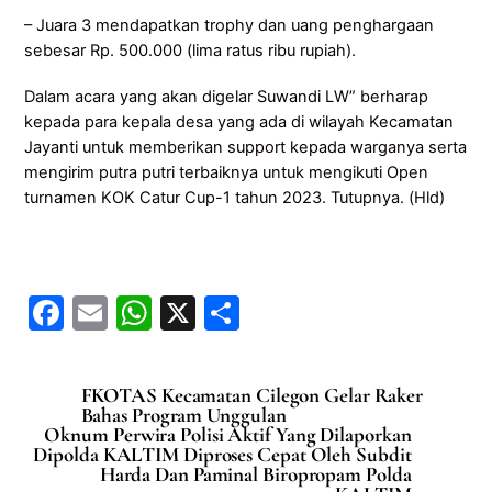
– Juara 3 mendapatkan trophy dan uang penghargaan
sebesar Rp. 500.000 (lima ratus ribu rupiah).
Dalam acara yang akan digelar Suwandi LW” berharap
kepada para kepala desa yang ada di wilayah Kecamatan
Jayanti untuk memberikan support kepada warganya serta
mengirim putra putri terbaiknya untuk mengikuti Open
turnamen KOK Catur Cup-1 tahun 2023. Tutupnya. (Hld)
F
E
W
X
S
a
m
h
h
c
ai
at
ar
FKOTAS Kecamatan Cilegon Gelar Raker
e
l
s
e
Bahas Program Unggulan
Oknum Perwira Polisi Aktif Yang Dilaporkan
b
A
Dipolda KALTIM Diproses Cepat Oleh Subdit
Harda Dan Paminal Biropropam Polda
o
p