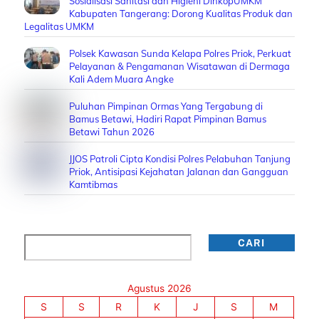
Sosialisasi Sanitasi dan Higieni DinkopUMKM
Kabupaten Tangerang: Dorong Kualitas Produk dan
Legalitas UMKM
Polsek Kawasan Sunda Kelapa Polres Priok, Perkuat
Pelayanan & Pengamanan Wisatawan di Dermaga
Kali Adem Muara Angke
Puluhan Pimpinan Ormas Yang Tergabung di
Bamus Betawi, Hadiri Rapat Pimpinan Bamus
Betawi Tahun 2026
JJOS Patroli Cipta Kondisi Polres Pelabuhan Tanjung
Priok, Antisipasi Kejahatan Jalanan dan Gangguan
Kamtibmas
Cari
CARI
Agustus 2026
S
S
R
K
J
S
M