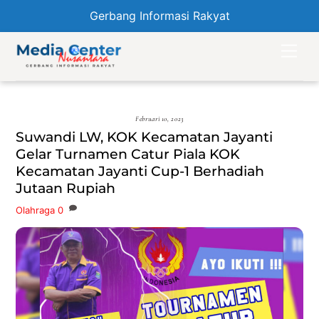
Gerbang Informasi Rakyat
Skip
Men
to
content
Februari 10, 2023
Suwandi LW, KOK Kecamatan Jayanti
Gelar Turnamen Catur Piala KOK
Kecamatan Jayanti Cup-1 Berhadiah
Jutaan Rupiah
Olahraga
0