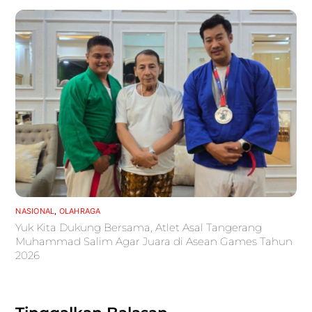
NASIONAL
,
OLAHRAGA
Yuk Kita Dukung Bersama, Atlet Asal Tangerang
Muhammad Salim Agar Juara di Asean Games Tahun
2026