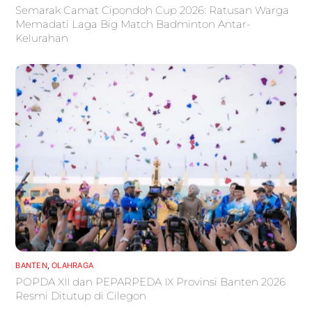
Semarak Camat Cipondoh Cup 2026: Ratusan Warga
Memadati Laga Big Match Badminton Antar-
Kelurahan
BANTEN
,
OLAHRAGA
POPDA XII dan PEPARPEDA IX Provinsi Banten 2026
Resmi Ditutup di Cilegon