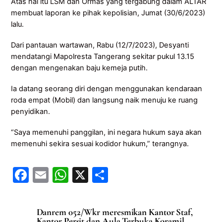
Atas hal itu LSM dan Ormas yang tergabung dalam ALTAR
membuat laporan ke pihak kepolisian, Jumat (30/6/2023)
lalu.
Dari pantauan wartawan, Rabu (12/7/2023), Desyanti
mendatangi Mapolresta Tangerang sekitar pukul 13.15
dengan mengenakan baju kemeja putih.
Ia datang seorang diri dengan menggunakan kendaraan
roda empat (Mobil) dan langsung naik menuju ke ruang
penyidikan.
“Saya memenuhi panggilan, ini negara hukum saya akan
memenuhi sekira sesuai kodidor hukum,” terangnya.
F
E
W
X
S
a
m
h
h
c
ai
at
ar
Danrem 052/Wkr meresmikan Kantor Staf,
Kantor Persit dan Aula Terbuka Koramil