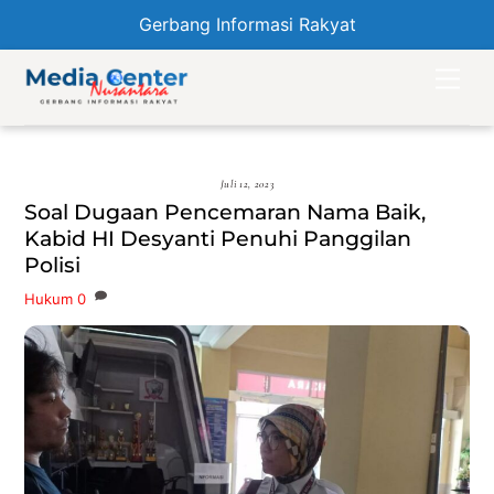
Gerbang Informasi Rakyat
Skip
Men
to
content
Juli 12, 2023
Soal Dugaan Pencemaran Nama Baik,
Kabid HI Desyanti Penuhi Panggilan
Polisi
Hukum
0