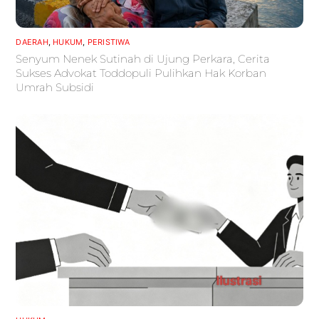
DAERAH
,
HUKUM
,
PERISTIWA
Senyum Nenek Sutinah di Ujung Perkara, Cerita
Sukses Advokat Toddopuli Pulihkan Hak Korban
Umrah Subsidi