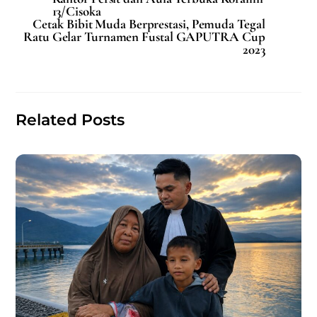
e
l
s
e
13/Cisoka
b
A
Cetak Bibit Muda Berprestasi, Pemuda Tegal
Ratu Gelar Turnamen Fustal GAPUTRA Cup
o
p
2023
o
p
k
Related Posts