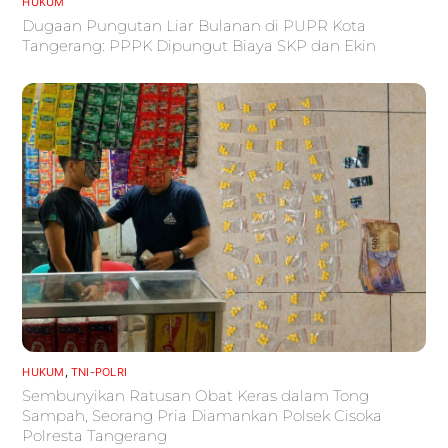
HUKUM
Dugaan Pungutan Liar Bulanan di PUPR Kota
Tangerang: PPPK Dipungut Biaya SKP dan Ekin
HUKUM
,
TNI-POLRI
Sembunyikan Ratusan Obat Keras dalam Tong
Sampah, Seorang Pria Diamankan Polsek Cisoka
Polresta Tangerang