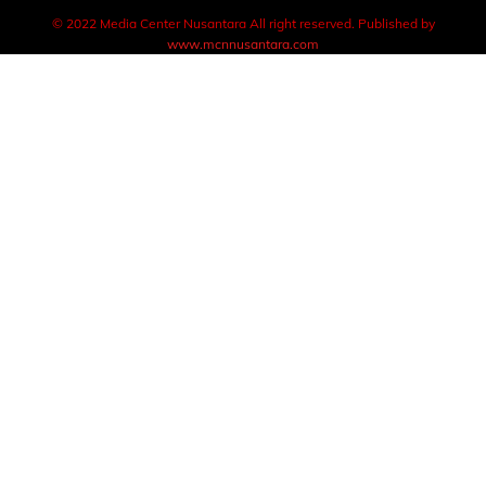
© 2022 Media Center Nusantara All right reserved. Published by
www.mcnnusantara.com