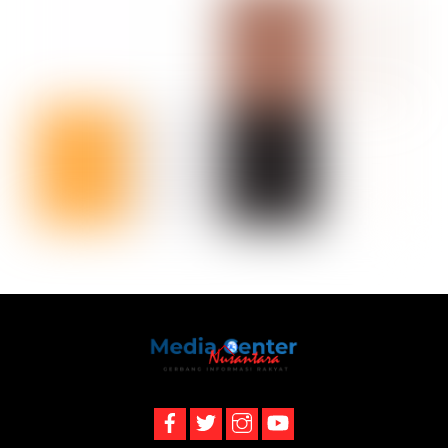
Back
To
Top