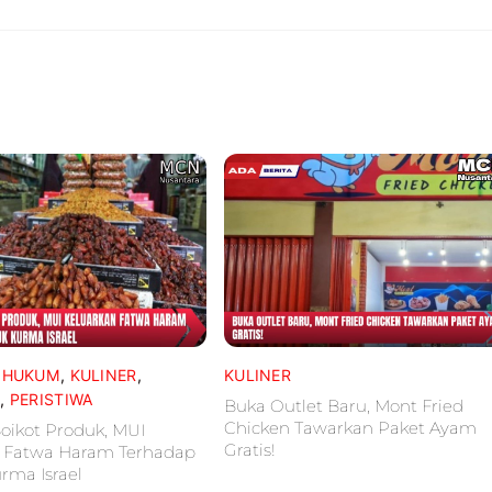
,
HUKUM
,
KULINER
,
KULINER
L
,
PERISTIWA
Buka Outlet Baru, Mont Fried
Chicken Tawarkan Paket Ayam
oikot Produk, MUI
Gratis!
n Fatwa Haram Terhadap
rma Israel