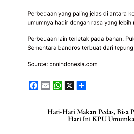
Perbedaan yang paling jelas di antara k
umumnya hadir dengan rasa yang lebih 
Perbedaan lain terletak pada bahan. Puk
Sementara bandros terbuat dari tepung
Source: cnnindonesia.com
F
E
W
X
S
a
m
h
h
c
ai
at
ar
Hati-Hati Makan Pedas, Bisa P
e
l
s
e
Hari Ini KPU Umumkan
b
A
o
p