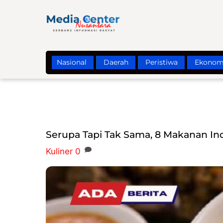
Skip
to
content
Nasional
Daerah
Peristiwa
Ekonom
Serupa Tapi Tak Sama, 8 Makanan Ind
Kuliner
0