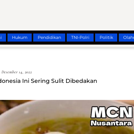
i
Hukum
Pendidikan
TNI-Polri
Politik
Olah
Desember 14, 2022
onesia Ini Sering Sulit Dibedakan