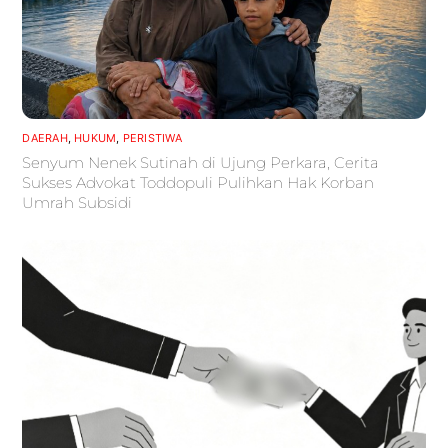
DAERAH
,
HUKUM
,
PERISTIWA
Senyum Nenek Sutinah di Ujung Perkara, Cerita
Sukses Advokat Toddopuli Pulihkan Hak Korban
Umrah Subsidi