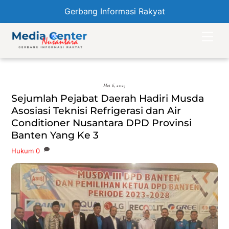
Gerbang Informasi Rakyat
Skip
Men
to
content
Mei 6, 2023
Sejumlah Pejabat Daerah Hadiri Musda
Asosiasi Teknisi Refrigerasi dan Air
Conditioner Nusantara DPD Provinsi
Banten Yang Ke 3
Hukum
0