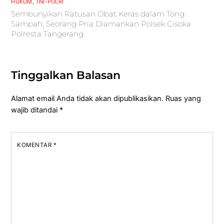
HUKUM
,
TNI-POLRI
Sembunyikan Ratusan Obat Keras dalam Tong
Sampah, Seorang Pria Diamankan Polsek Cisoka
Polresta Tangerang
Tinggalkan Balasan
Alamat email Anda tidak akan dipublikasikan.
Ruas yang
wajib ditandai
*
KOMENTAR
*