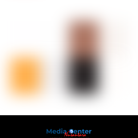
Back
To