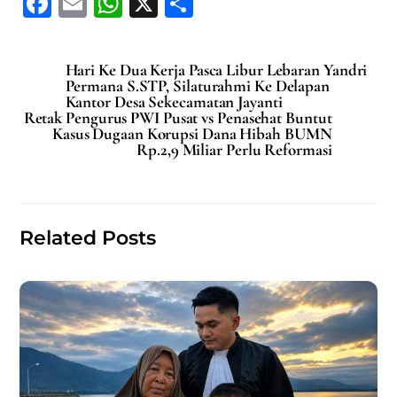
F
E
W
X
S
a
m
h
h
c
ai
at
ar
Hari Ke Dua Kerja Pasca Libur Lebaran Yandri
e
l
s
e
Permana S.STP, Silaturahmi Ke Delapan
Kantor Desa Sekecamatan Jayanti
b
A
Retak Pengurus PWI Pusat vs Penasehat Buntut
Kasus Dugaan Korupsi Dana Hibah BUMN
o
p
Rp.2,9 Miliar Perlu Reformasi
o
p
k
Related Posts