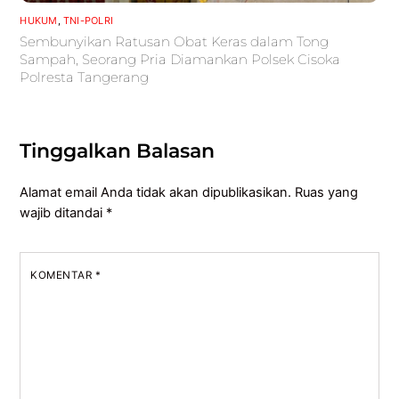
HUKUM
,
TNI-POLRI
Sembunyikan Ratusan Obat Keras dalam Tong
Sampah, Seorang Pria Diamankan Polsek Cisoka
Polresta Tangerang
Tinggalkan Balasan
Alamat email Anda tidak akan dipublikasikan.
Ruas yang
wajib ditandai
*
KOMENTAR
*