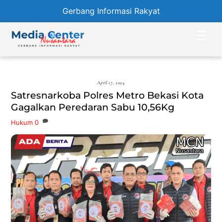
Gerbang Informasi Rakyat
Skip
Men
to
content
April 17, 2024
Satresnarkoba Polres Metro Bekasi Kota
Gagalkan Peredaran Sabu 10,56Kg
Hukum
0