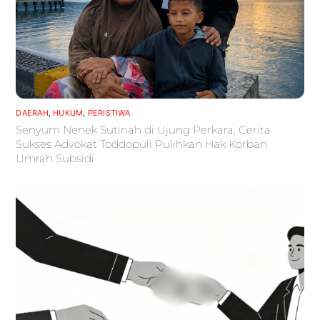
DAERAH
,
HUKUM
,
PERISTIWA
Senyum Nenek Sutinah di Ujung Perkara, Cerita
Sukses Advokat Toddopuli Pulihkan Hak Korban
Umrah Subsidi