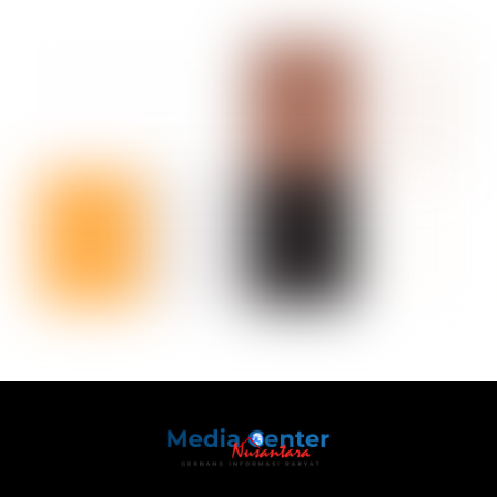
Back
To
Top