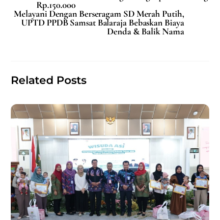
Rp.150.000
b
A
Melayani Dengan Berseragam SD Merah Putih,
UPTD PPDB Samsat Balaraja Bebaskan Biaya
o
p
Denda & Balik Nama
o
p
k
Related Posts