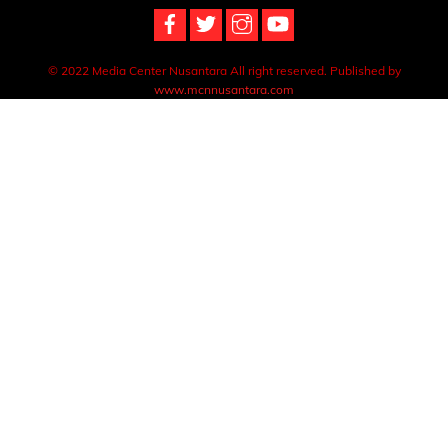
© 2022 Media Center Nusantara All right reserved. Published by
www.mcnnusantara.com