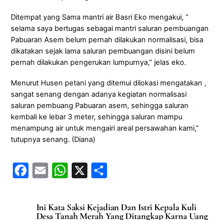
Ditempat yang Sama mantri air Basri Eko mengakui, ”
selama saya bertugas sebagai mantri saluran pembuangan
Pabuaran Asem belum pernah dilakukan normalisasi, bisa
dikatakan sejak lama saluran pembuangan disini belum
pernah dilakukan pengerukan lumpurnya,” jelas eko.
Menurut Husen petani yang ditemui dilokasi mengatakan ,
sangat senang dengan adanya kegiatan normalisasi
saluran pembuang Pabuaran asem, sehingga saluran
kembali ke lebar 3 meter, sehingga saluran mampu
menampung air untuk mengairi areal persawahan kami,”
tutupnya senang. (Diana)
F
E
W
X
S
a
m
h
h
c
ai
at
ar
Ini Kata Saksi Kejadian Dan Istri Kepala Kuli
e
l
s
e
Desa Tanah Merah Yang Ditangkap Karna Uang