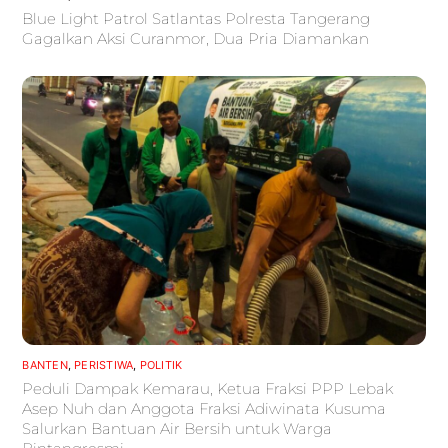
Blue Light Patrol Satlantas Polresta Tangerang
Gagalkan Aksi Curanmor, Dua Pria Diamankan
BANTEN
,
PERISTIWA
,
POLITIK
Peduli Dampak Kemarau, Ketua Fraksi PPP Lebak
Asep Nuh dan Anggota Fraksi Adiwinata Kusuma
Salurkan Bantuan Air Bersih untuk Warga