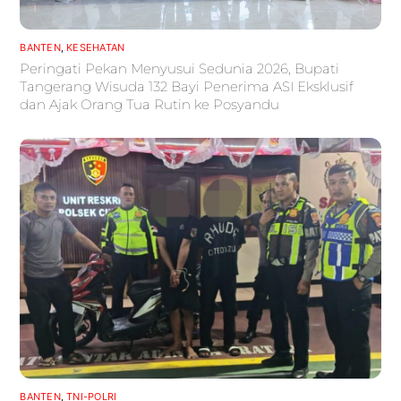
BANTEN
,
KESEHATAN
Peringati Pekan Menyusui Sedunia 2026, Bupati
Tangerang Wisuda 132 Bayi Penerima ASI Eksklusif
dan Ajak Orang Tua Rutin ke Posyandu
BANTEN
,
TNI-POLRI