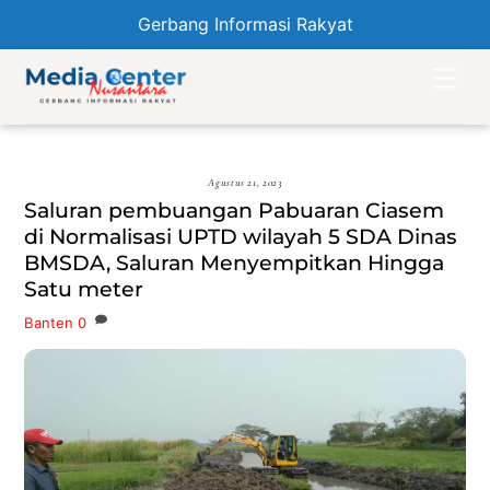
Gerbang Informasi Rakyat
Skip
Men
to
content
Agustus 21, 2023
Saluran pembuangan Pabuaran Ciasem
di Normalisasi UPTD wilayah 5 SDA Dinas
BMSDA, Saluran Menyempitkan Hingga
Satu meter
Banten
0