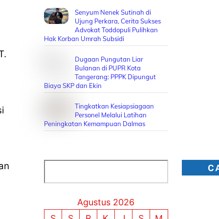
Senyum Nenek Sutinah di
Ujung Perkara, Cerita Sukses
Advokat Toddopuli Pulihkan
Hak Korban Umrah Subsidi
T.
Dugaan Pungutan Liar
Bulanan di PUPR Kota
Tangerang: PPPK Dipungut
Biaya SKP dan Ekin
h
Tingkatkan Kesiapsiagaan
i
Personel Melalui Latihan
Peningkatan Kemampuan Dalmas
an
Cari
C
n
Agustus 2026
S
S
R
K
J
S
M