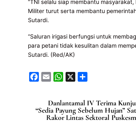
“TNI selalu siap membantu masyarakat, 
Militer turut serta membantu pemerinta
Sutardi.
“Saluran irigasi berfungsi untuk membag
para petani tidak kesulitan dalam mempe
Sutardi. (Red/AK)
F
E
W
X
S
a
m
h
h
c
ai
at
ar
Danlantamal IV Terima Kunju
e
l
s
e
“Sedia Payung Sebelum Hujan” Sat
b
A
Rakor Lintas Sektoral Puskesm
o
p
o
p