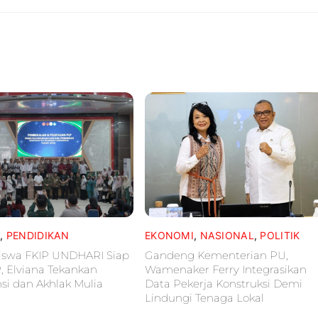
L
,
PENDIDIKAN
EKONOMI
,
NASIONAL
,
POLITIK
iswa FKIP UNDHARI Siap
Gandeng Kementerian PU,
P, Elviana Tekankan
Wamenaker Ferry Integrasikan
i dan Akhlak Mulia
Data Pekerja Konstruksi Demi
Lindungi Tenaga Lokal