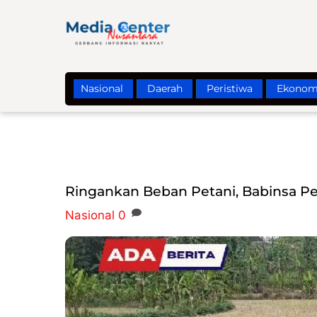
Skip
to
content
Nasional
Daerah
Peristiwa
Ekonom
Ringankan Beban Petani, Babinsa Pe
Nasional
0