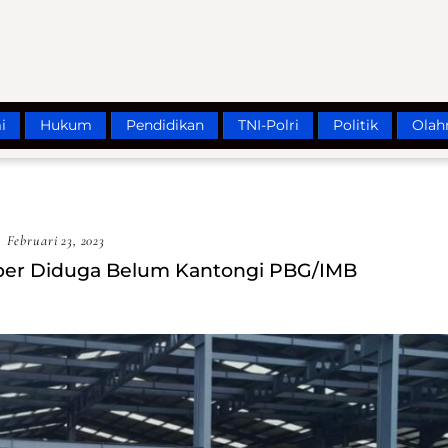
i
Hukum
Pendidikan
TNI-Polri
Politik
Olah
Februari 23, 2023
eper Diduga Belum Kantongi PBG/IMB