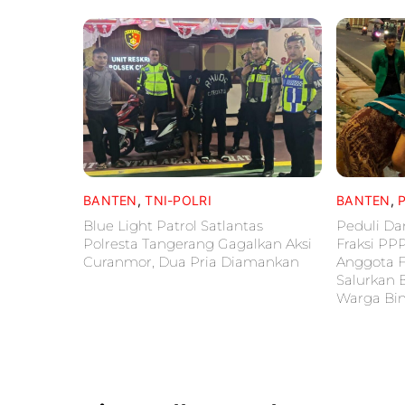
BANTEN
,
TNI-POLRI
BANTEN
,
Blue Light Patrol Satlantas
Peduli D
Polresta Tangerang Gagalkan Aksi
Fraksi PP
Curanmor, Dua Pria Diamankan
Anggota F
Salurkan 
Warga Bi