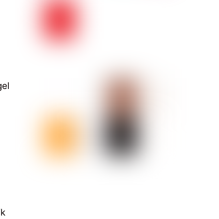
gel
ik