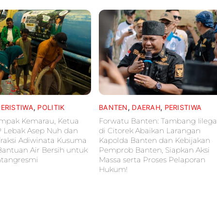
PERISTIWA
,
POLITIK
BANTEN
,
DAERAH
,
PERISTIWA
ampak Kemarau, Ketua
Forwatu Banten: Tambang Iilega
P Lebak Asep Nuh dan
di Citorek Abaikan Larangan
raksi Adiwinata Kusuma
Kapolda Banten dan Kebijakan
Bantuan Air Bersih untuk
Pemprob Banten, Siapkan Aksi
ntangresmi
Massa serta Proses Pelaporan
Hukum!