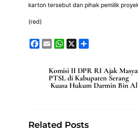
karton tersebut dan pihak pemilik proye
(red)
F
E
W
X
S
a
m
h
h
c
ai
at
ar
Komisi II DPR RI Ajak Masyar
e
l
s
e
PTSL di Kabupaten Serang
b
A
Kuasa Hukum Darmin Bin Al
o
p
o
p
k
Related Posts