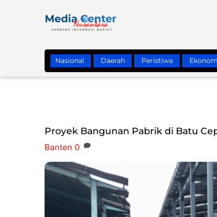
Skip
to
content
Nasional
Daerah
Peristiwa
Ekonom
Proyek Bangunan Pabrik di Batu C
Banten
0