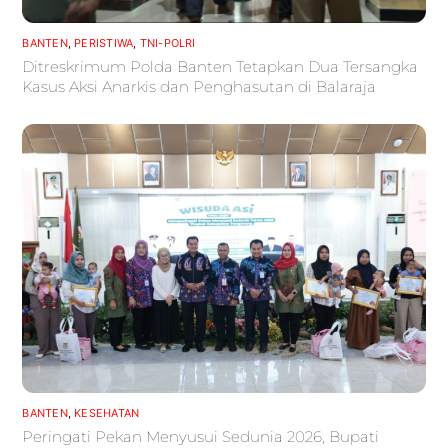
BANTEN
,
PERISTIWA
,
TNI-POLRI
Ditreskrimum Polda Banten Tetapkan Dua Tersangka
Kasus Aksi Anarkis dan Penghasutan di Balaraja
BANTEN
,
KESEHATAN
Peringati Pekan Menyusui Sedunia 2026, Bupati