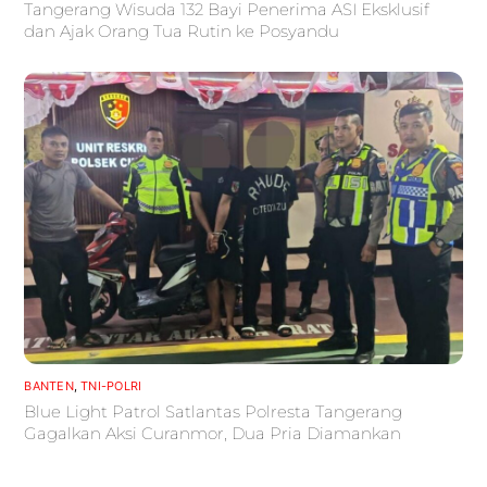
Tangerang Wisuda 132 Bayi Penerima ASI Eksklusif
dan Ajak Orang Tua Rutin ke Posyandu
BANTEN
,
TNI-POLRI
Blue Light Patrol Satlantas Polresta Tangerang
Gagalkan Aksi Curanmor, Dua Pria Diamankan