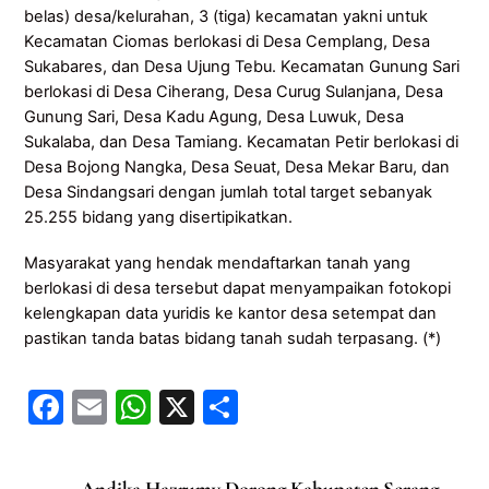
belas) desa/kelurahan, 3 (tiga) kecamatan yakni untuk
Kecamatan Ciomas berlokasi di Desa Cemplang, Desa
Sukabares, dan Desa Ujung Tebu. Kecamatan Gunung Sari
berlokasi di Desa Ciherang, Desa Curug Sulanjana, Desa
Gunung Sari, Desa Kadu Agung, Desa Luwuk, Desa
Sukalaba, dan Desa Tamiang. Kecamatan Petir berlokasi di
Desa Bojong Nangka, Desa Seuat, Desa Mekar Baru, dan
Desa Sindangsari dengan jumlah total target sebanyak
25.255 bidang yang disertipikatkan.
Masyarakat yang hendak mendaftarkan tanah yang
berlokasi di desa tersebut dapat menyampaikan fotokopi
kelengkapan data yuridis ke kantor desa setempat dan
pastikan tanda batas bidang tanah sudah terpasang. (*)
F
E
W
X
S
a
m
h
h
c
ai
at
ar
Andika Hazrumy Dorong Kabupaten Serang