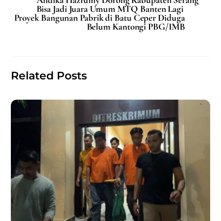
e
l
s
e
Bisa Jadi Juara Umum MTQ Banten Lagi
Proyek Bangunan Pabrik di Batu Ceper Diduga
b
A
Belum Kantongi PBG/IMB
o
p
o
p
k
Related Posts