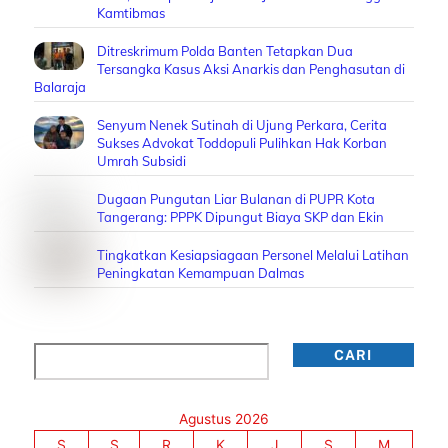
Kamtibmas
Ditreskrimum Polda Banten Tetapkan Dua
Tersangka Kasus Aksi Anarkis dan Penghasutan di
Balaraja
Senyum Nenek Sutinah di Ujung Perkara, Cerita
Sukses Advokat Toddopuli Pulihkan Hak Korban
Umrah Subsidi
Dugaan Pungutan Liar Bulanan di PUPR Kota
Tangerang: PPPK Dipungut Biaya SKP dan Ekin
Tingkatkan Kesiapsiagaan Personel Melalui Latihan
Peningkatan Kemampuan Dalmas
Cari
CARI
Agustus 2026
S
S
R
K
J
S
M