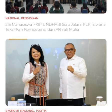
NASIONAL
,
PENDIDIKAN
215 Mahasiswa FKIP UNDHARI Siap Jalani PLP, Elviana
Tekankan Kompetensi dan Akhlak Mulia
EKONOMI
,
NASIONAL
,
POLITIK