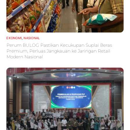
EKONOMI
,
NASIONAL
Perum BULOG Pastikan Kecukupan Suplai Beras
Premium, Perluas Jangkauan ke Jaringan Retail
Modern Nasional