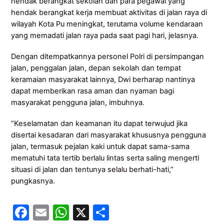
hendak berangkat sekolah dan para pegawai yang
hendak berangkat kerja membuat aktivitas di jalan raya di
wilayah Kota Pu meningkat, terutama volume kendaraan
yang memadati jalan raya pada saat pagi hari, jelasnya.
Dengan ditempatkannya personel Polri di persimpangan
jalan, penggalan jalan, depan sekolah dan tempat
keramaian masyarakat lainnya, Dwi berharap nantinya
dapat memberikan rasa aman dan nyaman bagi
masyarakat pengguna jalan, imbuhnya.
“Keselamatan dan keamanan itu dapat terwujud jika
disertai kesadaran dari masyarakat khususnya pengguna
jalan, termasuk pejalan kaki untuk dapat sama-sama
mematuhi tata tertib berlalu lintas serta saling mengerti
situasi di jalan dan tentunya selalu berhati-hati,”
pungkasnya.
F
E
W
X
S