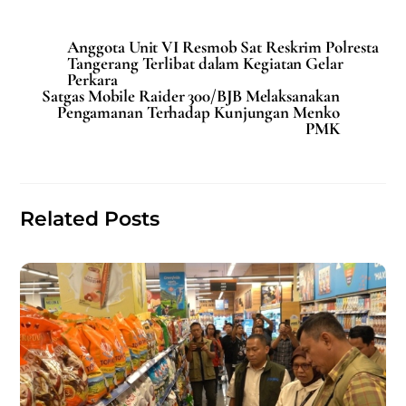
a
m
h
h
c
ai
at
ar
Anggota Unit VI Resmob Sat Reskrim Polresta
e
l
s
e
Tangerang Terlibat dalam Kegiatan Gelar
Perkara
b
A
Satgas Mobile Raider 300/BJB Melaksanakan
Pengamanan Terhadap Kunjungan Menko
o
p
PMK
o
p
k
Related Posts