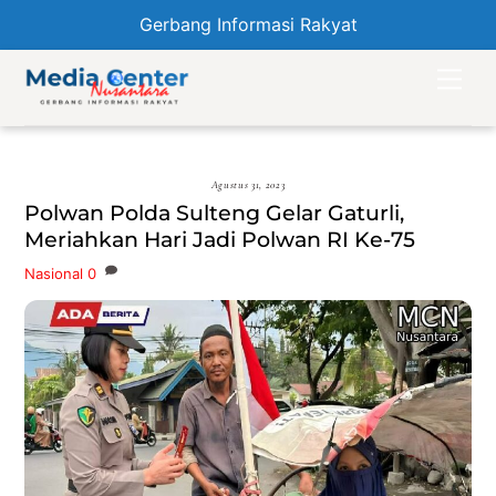
Gerbang Informasi Rakyat
Skip
Men
to
content
Agustus 31, 2023
Polwan Polda Sulteng Gelar Gaturli,
Meriahkan Hari Jadi Polwan RI Ke-75
Nasional
0