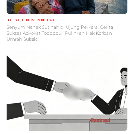
DAERAH
,
HUKUM
,
PERISTIWA
Senyum Nenek Sutinah di Ujung Perkara, Cerita
Sukses Advokat Toddopuli Pulihkan Hak Korban
Umrah Subsidi