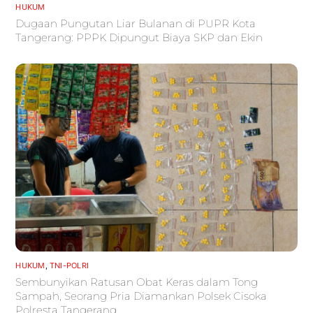
HUKUM
Dugaan Pungutan Liar Bulanan di PUPR Kota
Tangerang: PPPK Dipungut Biaya SKP dan Ekin
HUKUM
,
TNI-POLRI
Sembunyikan Ratusan Obat Keras dalam Tong
Sampah, Seorang Pria Diamankan Polsek Cisoka
Polresta Tangerang