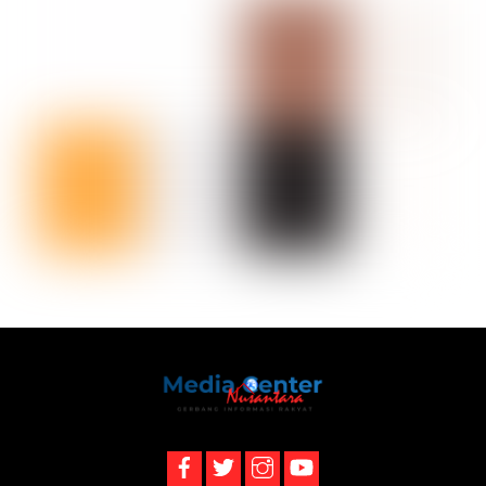
Back
To
Top