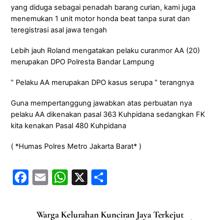
yang diduga sebagai penadah barang curian, kami juga
menemukan 1 unit motor honda beat tanpa surat dan
teregistrasi asal jawa tengah
Lebih jauh Roland mengatakan pelaku curanmor AA (20)
merupakan DPO Polresta Bandar Lampung
” Pelaku AA merupakan DPO kasus serupa ” terangnya
Guna mempertanggung jawabkan atas perbuatan nya
pelaku AA dikenakan pasal 363 Kuhpidana sedangkan FK
kita kenakan Pasal 480 Kuhpidana
( *Humas Polres Metro Jakarta Barat* )
F
E
W
X
S
a
m
h
h
c
ai
at
ar
Warga Kelurahan Kunciran Jaya Terkejut