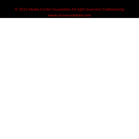
© 2022 Media Center Nusantara All right reserved. Published by
www.mcnnusantara.com