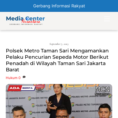
Gerbang Informasi Rakyat
Skip
Men
to
content
September 7, 2023
Polsek Metro Taman Sari Mengamankan
Pelaku Pencurian Sepeda Motor Berikut
Penadah di Wilayah Taman Sari Jakarta
Barat
Hukum
0