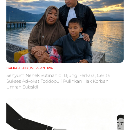
DAERAH
,
HUKUM
,
PERISTIWA
Senyum Nenek Sutinah di Ujung Perkara, Cerita
Sukses Advokat Toddopuli Pulihkan Hak Korban
Umrah Subsidi