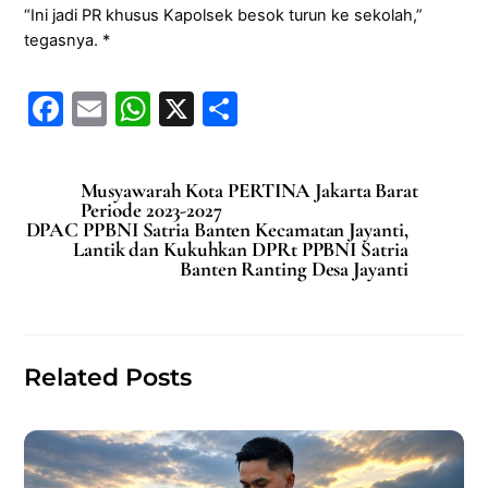
“Ini jadi PR khusus Kapolsek besok turun ke sekolah,”
tegasnya. *
F
E
W
X
S
a
m
h
h
c
ai
at
ar
Musyawarah Kota PERTINA Jakarta Barat
e
l
s
e
Periode 2023-2027
DPAC PPBNI Satria Banten Kecamatan Jayanti,
b
A
Lantik dan Kukuhkan DPRt PPBNI Satria
Banten Ranting Desa Jayanti
o
p
o
p
k
Related Posts