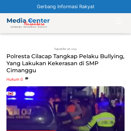
Gerbang Informasi Rakyat
Skip
Men
to
content
September 28, 2023
Polresta Cilacap Tangkap Pelaku Bullying,
Yang Lakukan Kekerasan di SMP
Cimanggu
Hukum
0