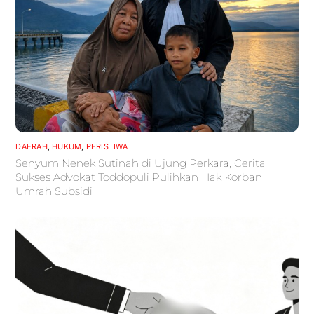
DAERAH
,
HUKUM
,
PERISTIWA
Senyum Nenek Sutinah di Ujung Perkara, Cerita
Sukses Advokat Toddopuli Pulihkan Hak Korban
Umrah Subsidi