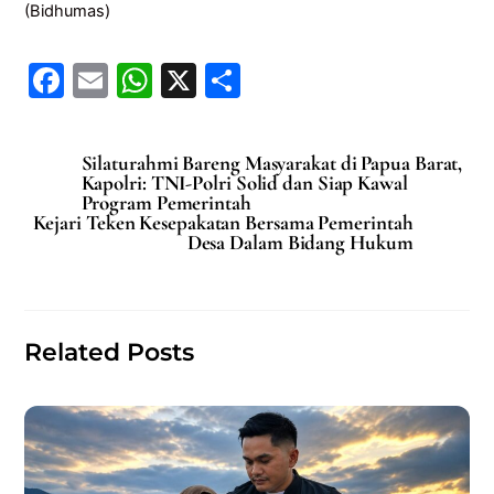
(Bidhumas)
F
E
W
X
S
a
m
h
h
c
ai
at
ar
Silaturahmi Bareng Masyarakat di Papua Barat,
e
l
s
e
Kapolri: TNI-Polri Solid dan Siap Kawal
Program Pemerintah
b
A
Kejari Teken Kesepakatan Bersama Pemerintah
Desa Dalam Bidang Hukum
o
p
o
p
k
Related Posts