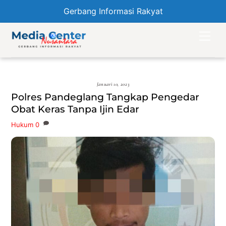
Gerbang Informasi Rakyat
Skip
Men
to
content
Januari 10, 2023
Polres Pandeglang Tangkap Pengedar
Obat Keras Tanpa Ijin Edar
Hukum
0