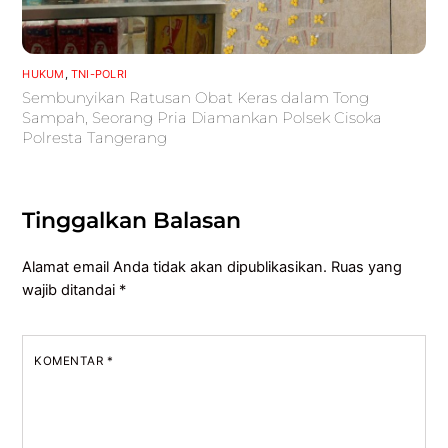
HUKUM
,
TNI-POLRI
Sembunyikan Ratusan Obat Keras dalam Tong
Sampah, Seorang Pria Diamankan Polsek Cisoka
Polresta Tangerang
Tinggalkan Balasan
Alamat email Anda tidak akan dipublikasikan.
Ruas yang
wajib ditandai
*
KOMENTAR
*